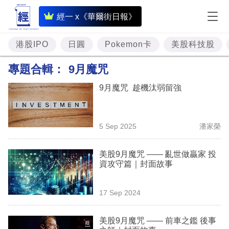
即
經一 x《華爾街日報》
時
財
港股IPO
日圓
Pokemon卡
美股科技股
經
專題合輯：
9月魔咒
專
9月魔咒 趁機汰弱留強
題
投
5 Sep 2025
潘家榮
資
樓
美股9月魔咒 —— 亂世做贏家 投
資攻守篇｜封面故事
市
理
17 Sep 2024
財
美股9月魔咒 —— 前車之鑑 後事
商