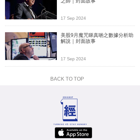
之師｜封面故事
業
科
17 Sep 2024
技
美股9月魔咒睇真啲之數據分析助
職
解說｜封面故事
場
17 Sep 2024
生
活
BACK TO TOP
時
事
專
欄
訂
閱