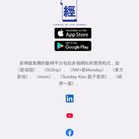
專
區
新傳媒集團的數碼平台包括多個網站和應用程式，如
《新假期》
、
《GOtrip》
、
《NM+新Monday》
、
《東方
新地》
、
《more》
、
《Sunday Kiss 親子童萌》
、
《經
濟一週》
。