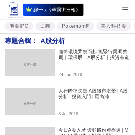
即
經一 x《華爾街日報》
時
財
港股IPO
日圓
Pokemon卡
美股科技股
經
專題合輯：
A股分析
專
瀚藍環境乘勢而起 抓緊行業調整
題
期｜環保股｜A股分析｜投資有道
投
24 Jun 2019
資
樓
人行降準失靈 A股後市堪憂 | A股
分析 | 投資入門 | 羅尚沛
市
理
3 Jul 2018
財
今日A股入摩 邊類股份買得過 | M
商