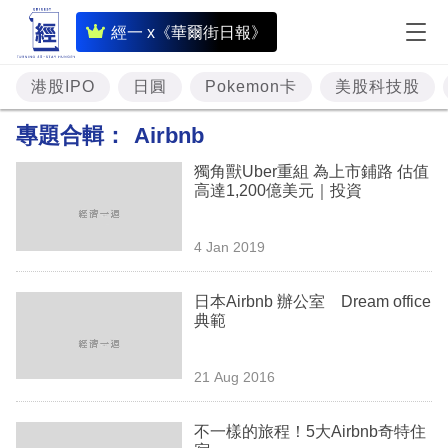
即
經一 x《華爾街日報》
時
財
港股IPO
日圓
Pokemon卡
美股科技股
經
專題合輯：
Airbnb
專
獨角獸Uber重組 為上市鋪路 估值
題
高達1,200億美元｜投資
投
4 Jan 2019
資
樓
日本Airbnb 辦公室 Dream office
典範
市
理
21 Aug 2016
財
不一樣的旅程！5大Airbnb奇特住
商