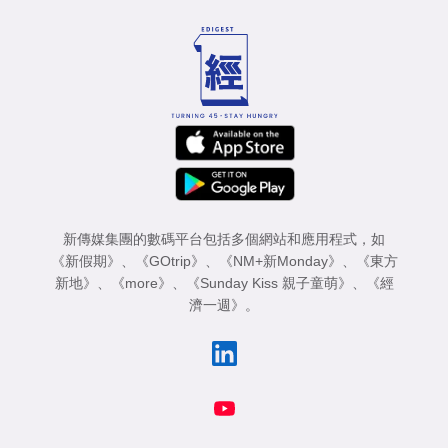
專
區
新傳媒集團的數碼平台包括多個網站和應用程式，如
《新假期》
、
《GOtrip》
、
《NM+新Monday》
、
《東方
新地》
、
《more》
、
《Sunday Kiss 親子童萌》
、
《經
濟一週》
。