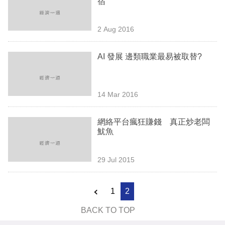
宿
業
科
2 Aug 2016
技
AI 發展 邊類職業最易被取替?
職
場
14 Mar 2016
生
活
網絡平台瘋狂賺錢 真正炒老闆
魷魚
時
事
29 Jul 2015
專
欄
1
2
訂
BACK TO TOP
閱