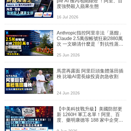
ple AI 獲內地開綠燈 ！阿里、百
業
度強勢殺入蘋果生態
科
16 Jul 2026
技
Anthropic指控阿里非法「蒸餾」
職
Claude 2.5萬假帳號狂刷2880萬
次 一文睇清什麼是「對抗性蒸
場
餾」
25 Jun 2026
生
活
馬雲再露面 阿里巨頭集體落田插
秧 比喻AI需長線投資勿急收割
時
事
24 Jun 2026
專
欄
【中美科技戰升級】美國防部更
新 1260H 軍工名單！阿里、百
訂
度、藥明康德等 188 家中企突遭
合規重擊
閱
9 Jun 2026