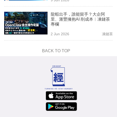
專
區
龍蝦出手，誰能留手？大企阿
里、滙豐擁抱AI 削成本︳凍鏈茶
專欄
2 Jun 2026
凍鏈茶
BACK TO TOP