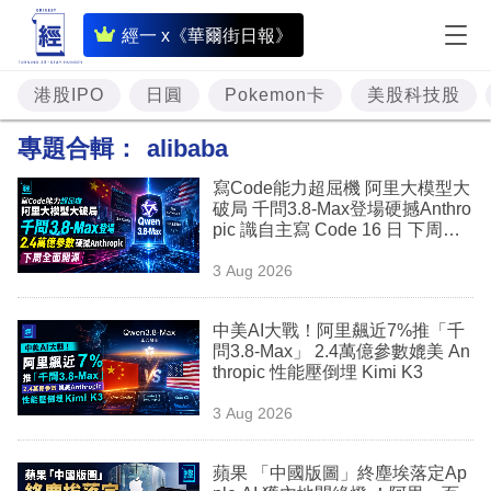
即
經一 x《華爾街日報》
時
財
港股IPO
日圓
Pokemon卡
美股科技股
經
專題合輯：
alibaba
專
寫Code能力超屈機 阿里大模型大
題
破局 千問3.8-Max登場硬撼Anthro
pic 識自主寫 Code 16 日 下周全
投
面開源
3 Aug 2026
資
樓
中美AI大戰！阿里飆近7%推「千
問3.8-Max」 2.4萬億參數媲美 An
市
thropic 性能壓倒埋 Kimi K3
理
3 Aug 2026
財
蘋果 「中國版圖」終塵埃落定Ap
商