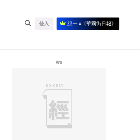
登入
經一 x《華爾街日報》
廣告