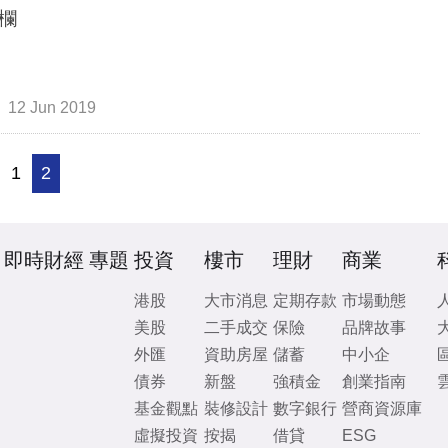
欄
12 Jun 2019
1
2
即時財經
專題
投資
樓市
理財
商業
港股
大市消息
定期存款
市場動態
美股
二手成交
保險
品牌故事
外匯
資助房屋
儲蓄
中小企
債券
新盤
強積金
創業指南
基金觀點
裝修設計
數字銀行
營商資源庫
虛擬投資
按揭
借貸
ESG