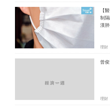
【醫
制隔
漢肺
理財
曾俊
理財