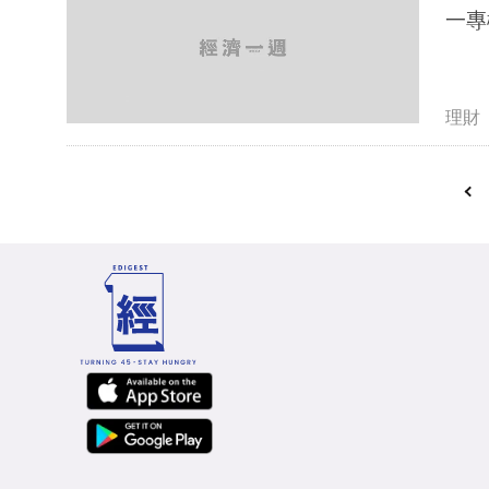
一專
理財