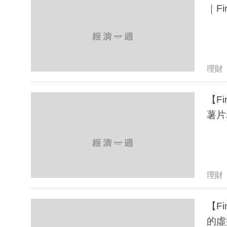
｜F
理財
【F
薯片
理財
【Fi
的虛