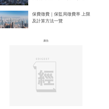
保費徵費｜保監局徵費率 上限
及計算方法一覽
廣告