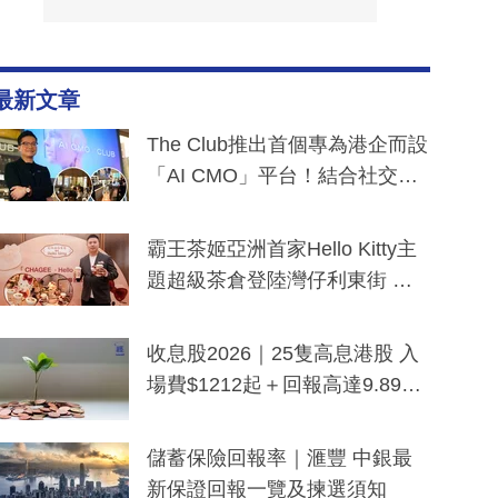
最新文章
The Club推出首個專為港企而設
「AI CMO」平台！結合社交聆
聽與廣東話大模型 助中小企數
分鐘生成「貼地」宣傳短片
霸王茶姬亞洲首家Hello Kitty主
題超級茶倉登陸灣仔利東街 推
出首創「伯爵紅茶色」Hello Kitt
y及香港限定特調系列
收息股2026｜25隻高息港股 入
場費$1212起＋回報高達9.89
厘！持續更新
儲蓄保險回報率｜滙豐 中銀最
新保證回報一覽及揀選須知