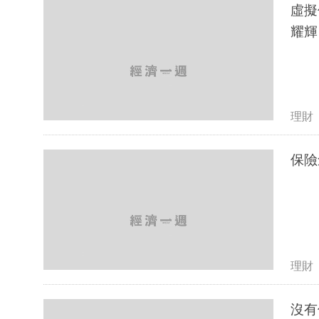
虛擬
耀輝 
理財
保險
理財
沒有