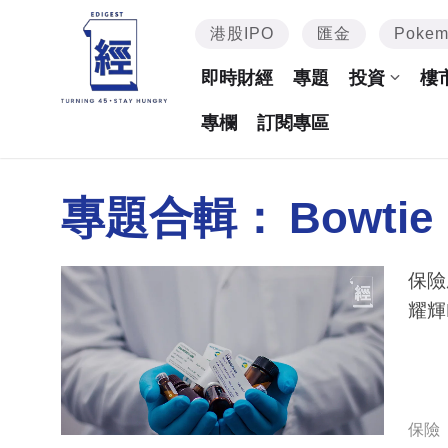
港股IPO
匯金
Poke
即時財經
專題
投資
樓
專欄
訂閱專區
專題合輯：
Bowtie
保險
耀輝F
保險