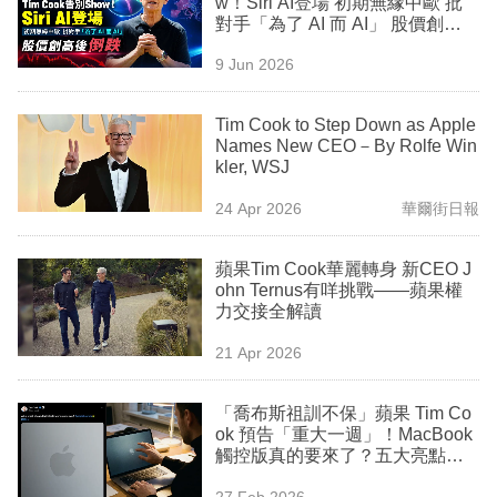
w！Siri AI登場 初期無緣中歐 批
業
對手「為了 AI 而 AI」 股價創高
後倒跌
科
9 Jun 2026
技
Tim Cook to Step Down as Apple
職
Names New CEO－By Rolfe Win
kler, WSJ
場
24 Apr 2026
華爾街日報
生
活
蘋果Tim Cook華麗轉身 新CEO J
ohn Ternus有咩挑戰——蘋果權
時
力交接全解讀
事
21 Apr 2026
專
欄
「喬布斯祖訓不保」蘋果 Tim Co
ok 預告「重大一週」！MacBook
訂
觸控版真的要來了？五大亮點點
燃果粉瘋狂猜想！
閱
27 Feb 2026