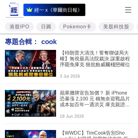
即
經一 x《華爾街日報》
時
財
港股IPO
日圓
Pokemon卡
美股科技股
經
專題合輯：
cook
專
【特朗普大清洗！誓奪聯儲局大
題
權】無視最高法院裁決 謀重啟程
序罷免庫克 狠批鮑威爾棧戀權位
投
3 Jul 2026
資
樓
蘋果攤牌宣告加價？ 新 iPhone
恐暴漲 2,100 元 稱無奈迎戰晶片
市
成本如百年一遇洪災 庫克親證：
將無可避免加價
理
18 Jun 2026
財
【WWDC】TimCook告別Sho
商