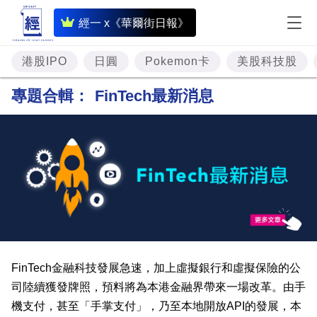
即
經一 x《華爾街日報》
時
財
港股IPO
日圓
Pokemon卡
美股科技股
經
專題合輯：
FinTech最新消息
專
題
投
資
樓
市
理
FinTech金融科技發展急速，加上虛擬銀行和虛擬保險的公
財
司陸續獲發牌照，預料將為本港金融界帶來一場改革。由手
機支付，甚至「手掌支付」，乃至本地開放API的發展，本
商