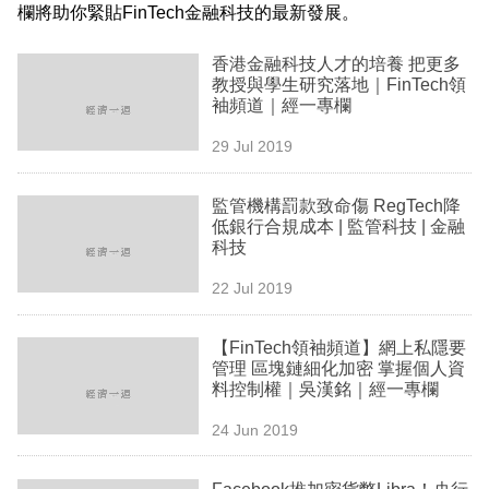
欄將助你緊貼FinTech金融科技的最新發展。
業
科
香港金融科技人才的培養 把更多
教授與學生研究落地｜FinTech領
技
袖頻道｜經一專欄
職
29 Jul 2019
場
監管機構罰款致命傷 RegTech降
生
低銀行合規成本 | 監管科技 | 金融
活
科技
22 Jul 2019
時
事
【FinTech領袖頻道】網上私隱要
專
管理 區塊鏈細化加密 掌握個人資
料控制權｜吳漢銘｜經一專欄
欄
24 Jun 2019
訂
閱