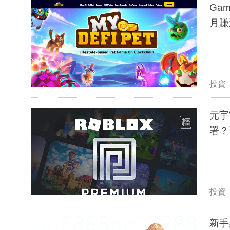
Ga
月賺
投資
元宇
署？
投資
新手