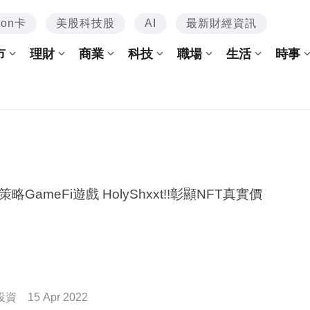
mon卡
美股科技股
AI
最新財經資訊
市
理財
商業
科技
職場
生活
時事
i
略GameFi遊戲 HolyShxxt!!彰顯NFT真實價
投資
15 Apr 2022