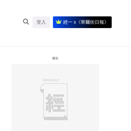
登入
經一 x《華爾街日報》
廣告