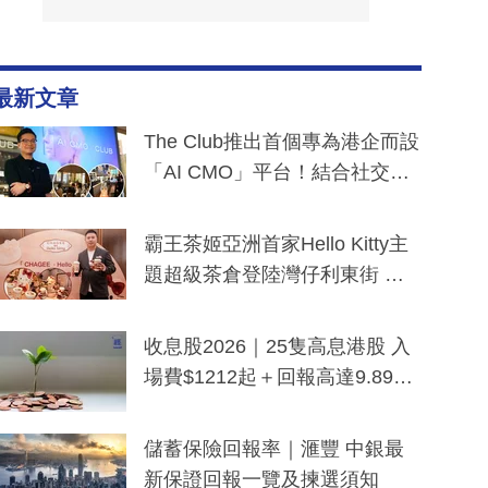
最新文章
The Club推出首個專為港企而設
「AI CMO」平台！結合社交聆
聽與廣東話大模型 助中小企數
分鐘生成「貼地」宣傳短片
霸王茶姬亞洲首家Hello Kitty主
題超級茶倉登陸灣仔利東街 推
出首創「伯爵紅茶色」Hello Kitt
y及香港限定特調系列
收息股2026｜25隻高息港股 入
場費$1212起＋回報高達9.89
厘！持續更新
儲蓄保險回報率｜滙豐 中銀最
新保證回報一覽及揀選須知