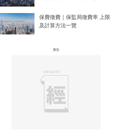
保費徵費｜保監局徵費率 上限
及計算方法一覽
廣告