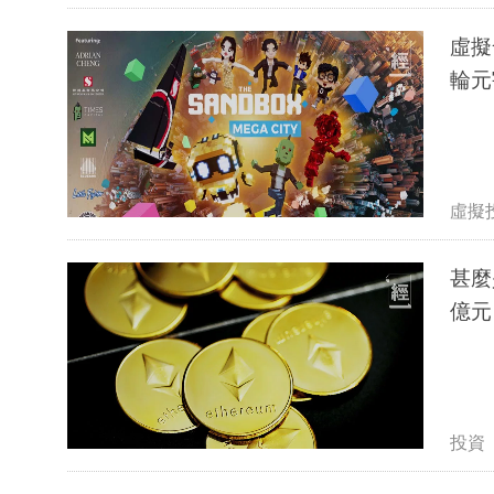
虛擬發
輪元
虛擬
甚麼
億元
投資