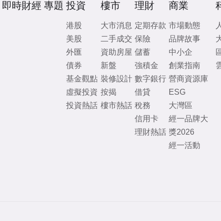
即時財經
專題
投資
樓市
理財
商業
港股
大市消息
定期存款
市場動態
美股
二手成交
保險
品牌故事
外匯
資助房屋
儲蓄
中小企
債券
新盤
強積金
創業指南
基金觀點
裝修設計
數字銀行
營商資源庫
虛擬投資
按揭
借貸
ESG
投資熱話
樓市熱話
稅務
大灣區
信用卡
經一品牌大
理財熱話
獎2026
經一活動