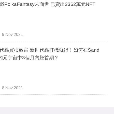
PolkaFantasy未面世 已賣出3362萬元NFT
9 Nov 2021
代靠買樓致富 新世代靠打機就得！如何在Sand
x的元宇宙中3個月內賺首期？
8 Nov 2021