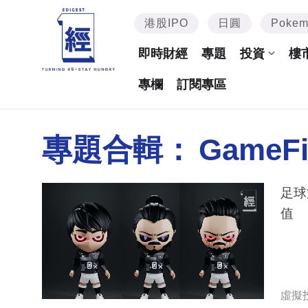
港股IPO
日圓
Poke
即時財經
專題
投資
樓
專欄
訂閱專區
專題合輯：
GameF
足球策
值
虛擬