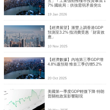
五」！工業強勁惟樓市投資暴瀉 1
業
7% 國統局：供強需弱矛盾突出
科
19 Jan 2026
技
【經濟展望】滙豐上調香港GDP
職
預測至3.2% 指消費受惠「財富效
應」
場
10 Nov 2025
生
活
【經濟數據】內地第三季GDP增
4.8%遜預期 惟首三季仍增5.2%
時
事
20 Oct 2025
專
欄
美國第一季度GDP輕微下降 特朗
普關稅政策影響顯現
訂
閱
29 May 2025