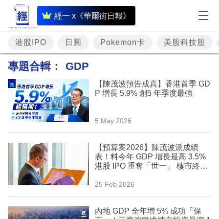
即
經一 x《華爾街日報》
時
財
港股IPO
日圓
Pokemon卡
美股科技股
經
專題合輯：
GDP
專
【陳茂波預告成真】香港首季 GD
題
P 增長 5.9% 創5 年季度最強
投
5 May 2026
資
樓
【預算案2026】陳茂波派成績
表！料今年 GDP 增長最高 3.5%
市
港股 IPO 重奪「世一」 樓市終結
三年跌浪
理
25 Feb 2026
財
內地 GDP 全年增 5% 成功「保
商