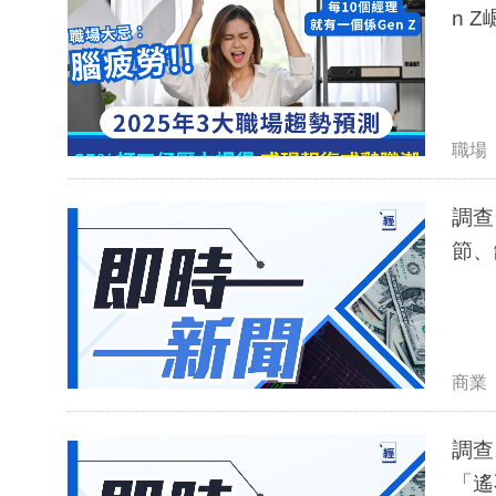
n 
職場
調查：
節、
商業
調查：
「遙