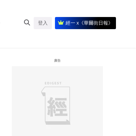
登入
經一 x《華爾街日報》
廣告