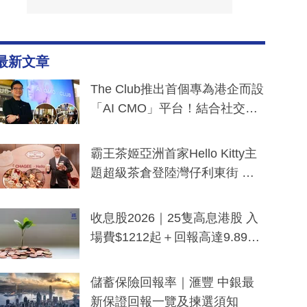
最新文章
The Club推出首個專為港企而設
「AI CMO」平台！結合社交聆
聽與廣東話大模型 助中小企數
分鐘生成「貼地」宣傳短片
霸王茶姬亞洲首家Hello Kitty主
題超級茶倉登陸灣仔利東街 推
出首創「伯爵紅茶色」Hello Kitt
y及香港限定特調系列
收息股2026｜25隻高息港股 入
場費$1212起＋回報高達9.89
厘！持續更新
儲蓄保險回報率｜滙豐 中銀最
新保證回報一覽及揀選須知