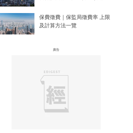
保費徵費｜保監局徵費率 上限
及計算方法一覽
廣告