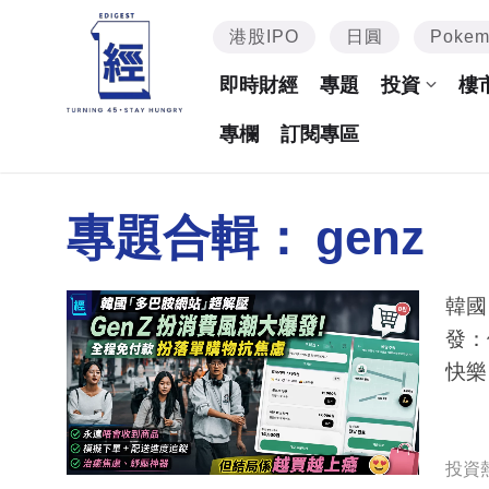
港股IPO
日圓
Poke
即時財經
專題
投資
樓
專欄
訂閱專區
專題合輯：
genz
韓國
發：
快樂
投資