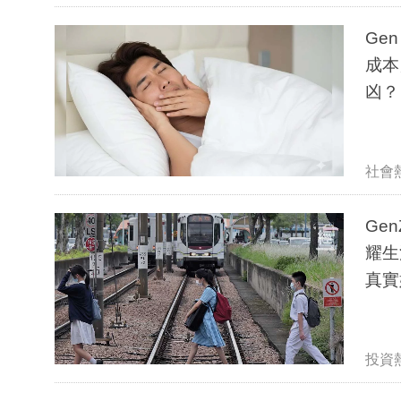
Ge
成本
凶？
社會
Ge
耀生
真實
投資