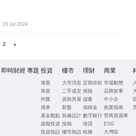
15 Jul 2024
2
即時財經
專題
投資
樓市
理財
商業
港股
大市消息
定期存款
市場動態
美股
二手成交
保險
品牌故事
外匯
資助房屋
儲蓄
中小企
債券
新盤
強積金
創業指南
基金觀點
裝修設計
數字銀行
營商資源庫
虛擬投資
按揭
借貸
ESG
投資熱話
樓市熱話
稅務
大灣區