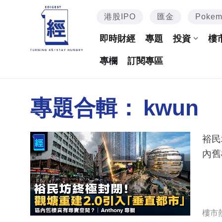
港股IPO
匯金
Poke
即時財經
專題
投資
樓
專欄
訂閱專區
專題合輯：
kwun
裕民
內舊
樓市