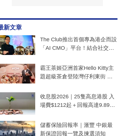
最新文章
The Club推出首個專為港企而設
「AI CMO」平台！結合社交聆
聽與廣東話大模型 助中小企數
分鐘生成「貼地」宣傳短片
霸王茶姬亞洲首家Hello Kitty主
題超級茶倉登陸灣仔利東街 推
出首創「伯爵紅茶色」Hello Kitt
y及香港限定特調系列
收息股2026｜25隻高息港股 入
場費$1212起＋回報高達9.89
厘！持續更新
儲蓄保險回報率｜滙豐 中銀最
新保證回報一覽及揀選須知