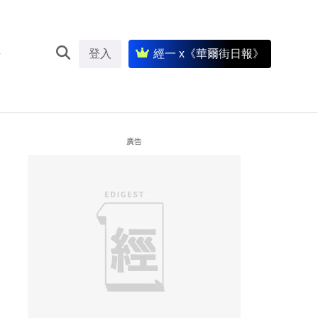
登入
經一 x《華爾街日報》
廣告