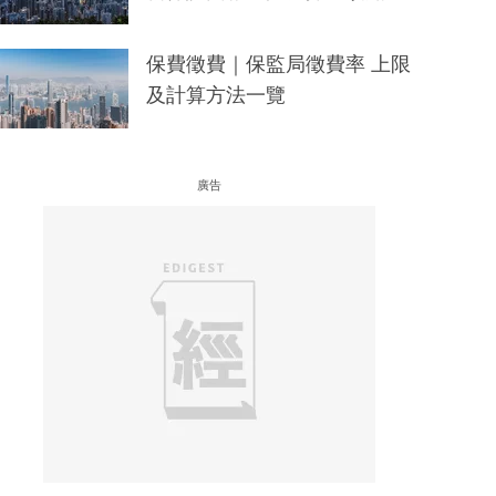
保費徵費｜保監局徵費率 上限
及計算方法一覽
廣告