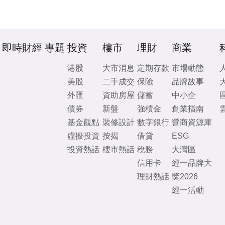
即時財經
專題
投資
樓市
理財
商業
港股
大市消息
定期存款
市場動態
美股
二手成交
保險
品牌故事
外匯
資助房屋
儲蓄
中小企
債券
新盤
強積金
創業指南
基金觀點
裝修設計
數字銀行
營商資源庫
虛擬投資
按揭
借貸
ESG
投資熱話
樓市熱話
稅務
大灣區
信用卡
經一品牌大
理財熱話
獎2026
經一活動