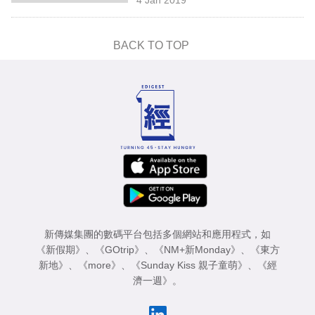
專
區
BACK TO TOP
新傳媒集團的數碼平台包括多個網站和應用程式，如
《新假期》
、
《GOtrip》
、
《NM+新Monday》
、
《東方
新地》
、
《more》
、
《Sunday Kiss 親子童萌》
、
《經
濟一週》
。