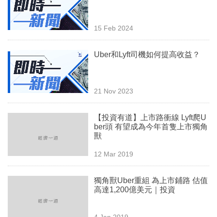
業
科
15 Feb 2024
技
Uber和Lyft司機如何提高收益？
職
場
21 Nov 2023
生
活
【投資有道】上市路衝線 Lyft爬U
ber頭 有望成為今年首隻上市獨角
時
獸
事
12 Mar 2019
專
欄
獨角獸Uber重組 為上市鋪路 估值
高達1,200億美元｜投資
訂
閱
4 Jan 2019