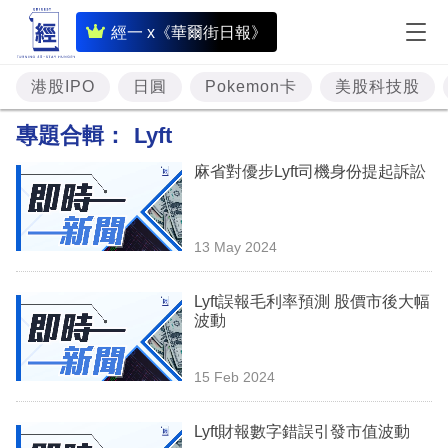
即
經一 x《華爾街日報》
時
財
港股IPO
日圓
Pokemon卡
美股科技股
經
專題合輯：
Lyft
專
麻省對優步Lyft司機身份提起訴訟
題
投
13 May 2024
資
樓
Lyft誤報毛利率預測 股價市後大幅
波動
市
理
15 Feb 2024
財
Lyft財報數字錯誤引發市值波動
商