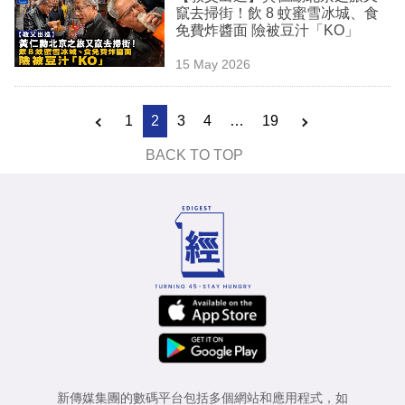
竄去掃街！飲 8 蚊蜜雪冰城、食
免費炸醬面 險被豆汁「KO」
15 May 2026
1
2
3
4
…
19
BACK TO TOP
新傳媒集團的數碼平台包括多個網站和應用程式，如