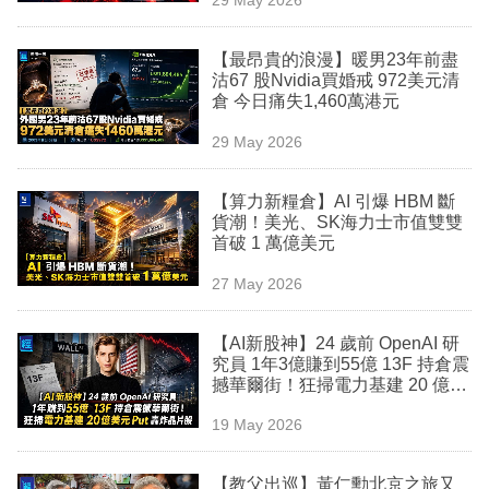
專
區
【最昂貴的浪漫】暖男23年前盡
沽67 股Nvidia買婚戒 972美元清
倉 今日痛失1,460萬港元
29 May 2026
【算力新糧倉】AI 引爆 HBM 斷
貨潮！美光、SK海力士市值雙雙
首破 1 萬億美元
27 May 2026
【AI新股神】24 歲前 OpenAI 研
究員 1年3億賺到55億 13F 持倉震
撼華爾街！狂掃電力基建 20 億美
元 Put 轟炸晶片股
19 May 2026
【教父出巡】黃仁勳北京之旅又