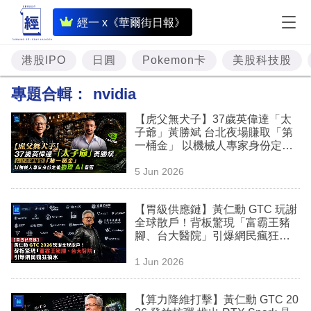
即
經一 x《華爾街日報》
時
財
港股IPO
日圓
Pokemon卡
美股科技股
經
專題合輯：
nvidia
專
【虎父無犬子】37歲英偉達「太
題
子爺」黃勝斌 台北夜場賺取「第
一桶金」 以機械人專家身份定義
投
物理 AI 藍圖
5 Jun 2026
資
樓
【胃級供應鏈】黃仁勳 GTC 玩謝
全球散戶！背板驚現「富霸王豬
市
腳、台大醫院」引爆網民瘋狂抽
水
理
1 Jun 2026
財
【算力降維打擊】黃仁勳 GTC 20
商