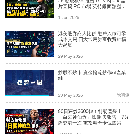
26 發放核彈 推出 RTX Spark 晶
業
片直搗 PC 市場 英特爾面臨歷史
性清算
科
1 Jun 2026
技
港美股券商大比併 散戶入市可零
職
成本交易 四大常用券商收費結構
大起底
場
29 May 2026
生
活
炒股不炒市 資金輪流炒作AI產業
鏈
時
事
29 May 2026
聰明錢
專
欄
90日狂炒3600轉！特朗普爆出
「白宮神仙倉」風暴 美報告：7分
訂
鐘交易一次 被指精準卡位國策
閱
29 May 2026