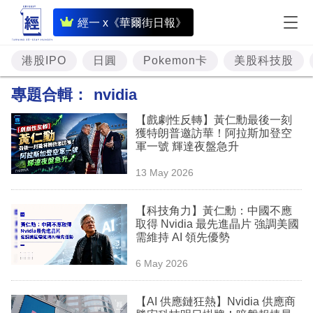
即
經一 x《華爾街日報》
時
財
港股IPO
日圓
Pokemon卡
美股科技股
經
專題合輯：
nvidia
專
【戲劇性反轉】黃仁勳最後一刻
題
獲特朗普邀訪華！阿拉斯加登空
軍一號 輝達夜盤急升
投
13 May 2026
資
樓
【科技角力】黃仁勳：中國不應
取得 Nvidia 最先進晶片 強調美國
市
需維持 AI 領先優勢
理
6 May 2026
財
【AI 供應鏈狂熱】Nvidia 供應商
商