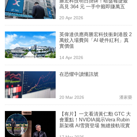
勝宏科技明日掛牌！暗盤報捷最
業
高見 364 元 一手中籤即賺萬五
科
20 Apr 2026
技
英偉達供應商勝宏科技衝刺港股 2
職
萬蚊入場費與「AI 硬件紅利」真
實價值
場
14 Apr 2026
生
活
在恐懼中讀懂訊號
時
事
20 Mar 2026
潘家榮
專
欄
【有片】一文看清黃仁勳 GTC 大
會重點！NVIDIA揭示Vera Rubin
訂
新架構 AI雪寶登場 無縫接軌現實
閱
17 Mar 2026