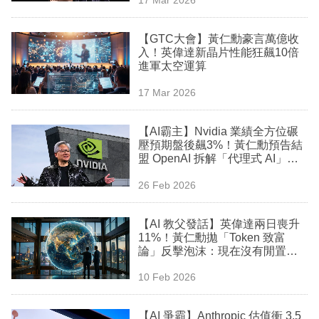
專
區
【GTC大會】黃仁勳豪言萬億收
入！英偉達新晶片性能狂飆10倍
進軍太空運算
17 Mar 2026
【AI霸主】Nvidia 業績全方位碾
壓預期盤後飆3%！黃仁勳預告結
盟 OpenAI 拆解「代理式 AI」拋
出兩大震撼佈局
26 Feb 2026
【AI 教父發話】英偉達兩日喪升
11%！黃仁勳拋「Token 致富
論」反擊泡沫：現在沒有閒置的
GPU
10 Feb 2026
【AI 爭霸】Anthropic 估值衝 3,5