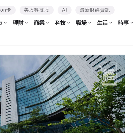
mon卡
美股科技股
AI
最新財經資訊
市
理財
商業
科技
職場
生活
時事