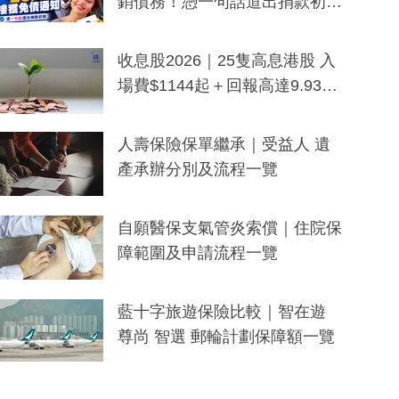
銷債務！憑一句話道出捐款初
衷：加州26萬人接獲免債通知、
一度被誤當詐騙手段
收息股2026｜25隻高息港股 入
場費$1144起＋回報高達9.93
厘！持續更新
人壽保險保單繼承｜受益人 遺
產承辦分別及流程一覽
自願醫保支氣管炎索償｜住院保
障範圍及申請流程一覽
藍十字旅遊保險比較｜智在遊
尊尚 智選 郵輪計劃保障額一覽