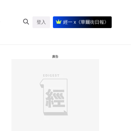
登入
經一 x《華爾街日報》
廣告