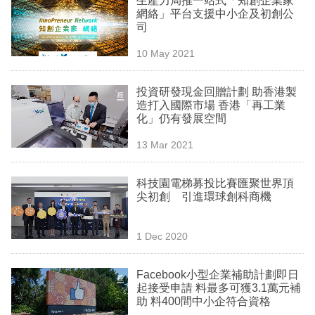
生產力局推一站式「知創企業家
專
網絡」平台支援中小企及初創公
司
區
10 May 2021
投資研發現金回贈計劃 助香港製
造打入國際市場 香港「再工業
化」仍有發展空間
13 Mar 2021
科技園電梯募投比賽匯聚世界頂
尖初創 引進環球創科商機
1 Dec 2020
Facebook小型企業補助計劃即日
起接受申請 料最多可獲3.1萬元補
助 料400間中小企符合資格