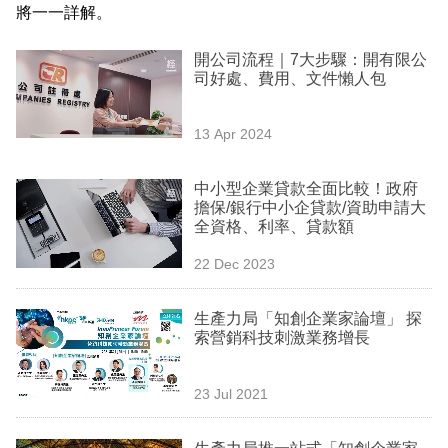
將一一詳解。
業
科
開公司流程｜7大步驟：開有限公
司好處、費用、文件懶人包
技
職
13 Apr 2024
場
中小型企業貸款全面比較！政府
生
擔保/銀行中小企貸款/資助申請大
活
全資格、利率、貸款額
22 Dec 2023
時
事
生產力局「知創企業家論壇」 探
專
索營銷科技刺激業務增長
欄
23 Jul 2021
訂
閱