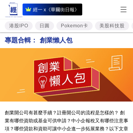
即
經一 x《華爾街日報》
時
財
港股IPO
日圓
Pokemon卡
美股科技股
經
專題合輯：
創業懶人包
專
題
投
資
樓
市
理
創業開公司有甚麼手續？註冊開公司的流程是怎樣的？ 創
財
業有哪些資助或基金可供申請？中小企報稅又有哪些注意事
項？哪些貸款和資助可讓中小企進一步拓展業務？以下文章
商