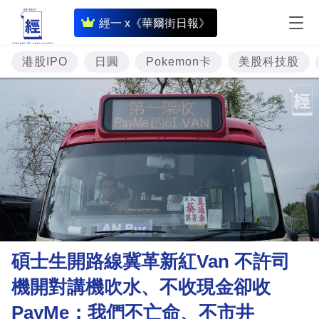
即
經一 x《華爾街日報》
時
財
港股IPO
日圓
Pokemon卡
美股科技股
經
專
題
投
資
樓
市
理
碩士生開路線冀革新紅Van 不許司
財
機開對講機吹水、不收現金卻收
商
PayMe：我們不亡命、不市井
業