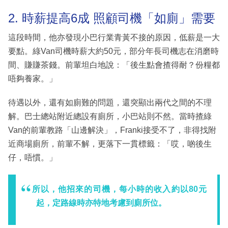
2. 時薪提高6成 照顧司機「如廁」需要
這段時間，他亦發現小巴行業青黃不接的原因，低薪是一大
要點。綠Van司機時薪大約50元，部分年長司機志在消磨時
間、賺賺茶錢。前輩坦白地說：「後生點會揸得耐？份糧都
唔夠養家。」
待遇以外，還有如廁難的問題，還突顯出兩代之間的不理
解。巴士總站附近總設有廁所，小巴站則不然。當時揸綠
Van的前輩教路「山邊解決」，Franki接受不了，非得找附
近商場廁所，前輩不解，更落下一貫標籤：「哎，啲後生
仔，唔慣。」
所以，他招來的司機，每小時的收入約以80元
起，定路線時亦特地考慮到廁所位。