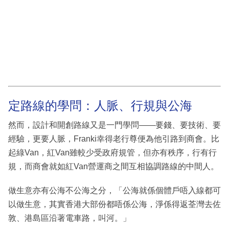
定路線的學問：人脈、行規與公海
然而，設計和開創路線又是一門學問——要錢、要技術、要
經驗，更要人脈，Franki幸得老行尊便為他引路到商會。比
起綠Van，紅Van雖較少受政府規管，但亦有秩序，行有行
規，而商會就如紅Van營運商之間互相協調路線的中間人。
做生意亦有公海不公海之分，「公海就係個體戶唔入線都可
以做生意，其實香港大部份都唔係公海，淨係得返荃灣去佐
敦、港島區沿著電車路，叫河。」