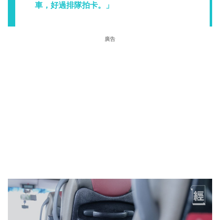
車，好過排隊拍卡。」
廣告