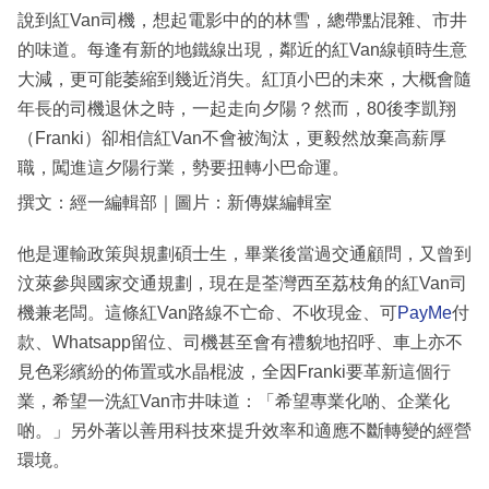
說到紅Van司機，想起電影中的的林雪，總帶點混雜、市井
的味道。每逢有新的地鐵線出現，鄰近的紅Van線頓時生意
大減，更可能萎縮到幾近消失。紅頂小巴的未來，大概會隨
年長的司機退休之時，一起走向夕陽？然而，80後李凱翔
（Franki）卻相信紅Van不會被淘汰，更毅然放棄高薪厚
職，闖進這夕陽行業，勢要扭轉小巴命運。
撰文：經一編輯部｜圖片：新傳媒編輯室
他是運輸政策與規劃碩士生，畢業後當過交通顧問，又曾到
汶萊參與國家交通規劃，現在是荃灣西至荔枝角的紅Van司
機兼老闆。這條紅Van路線不亡命、不收現金、可
PayMe
付
款、Whatsapp留位、司機甚至會有禮貌地招呼、車上亦不
見色彩繽紛的佈置或水晶棍波，全因Franki要革新這個行
業，希望一洗紅Van市井味道：「希望專業化啲、企業化
啲。」另外著以善用科技來提升效率和適應不斷轉變的經營
環境。