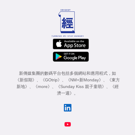
新傳媒集團的數碼平台包括多個網站和應用程式，如
《新假期》
、
《GOtrip》
、
《NM+新Monday》
、
《東方
新地》
、
《more》
、
《Sunday Kiss 親子童萌》
、
《經
濟一週》
。