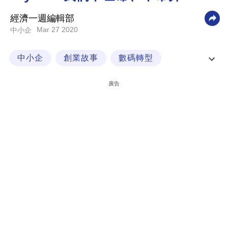
科
經濟一週編輯部
技
Mar 27 2020
中小企
職
中小企
創業故事
數碼轉型
場
經一企業學堂
生
廣告
活
時
事
專
欄
訂
閱
專
區