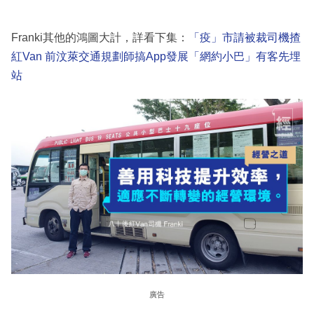
Franki其他的鴻圖大計，詳看下集：
「疫」市請被裁司機揸
紅Van 前汶萊交通規劃師搞App發展「網約小巴」有客先埋
站
廣告