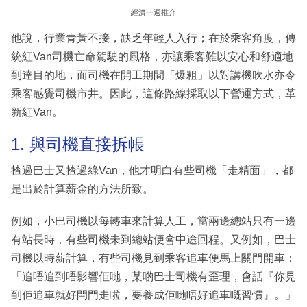
經濟一週推介
他說，行業青黃不接，缺乏年輕人入行；在於乘客角度，傳
統紅Van司機亡命駕駛的風格，亦讓乘客難以安心和舒適地
到達目的地，而司機在開工期間「爆粗」以對講機吹水亦令
乘客感覺司機市井。因此，這條路線採取以下營運方式，革
新紅Van。
1. 與司機直接拆帳
揸過巴士又揸過綠Van，他才明白有些司機「走精面」，都
是出於計算薪金的方法所致。
例如，小巴司機以每轉車來計算人工，當兩邊總站只有一邊
有站長時，有些司機未到總站便會中途回程。又例如，巴士
司機以時薪計算，有些司機見到乘客追車便馬上關門開車：
「追唔追到唔影響佢哋，某啲巴士司機有歪理，會話『你見
到佢追車就好閂門走啦，要養成佢哋唔好追車嘅習慣』。」