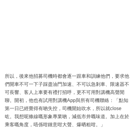
所以，後來他招募司機時都會逐一跟車和訓練他們，要求他
們開車不可一下子踩盡油門加速、不可以急剎車、限速器不
可長響、客人上車要有禮打招呼，更不可用對講機高聲閒
聊。開初，他也有試用對講機App與所有司機聯絡：「點知
第一日已經覺得有啲失控，司機開始吹水，所以就close
咗。我想呢條線嘅形象專業啲，減低市井嘅味道。加上在於
乘客嘅角度，唔係咁鍾意咁大聲、爆晒粗咁。」