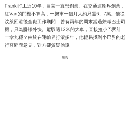
Franki打工近10年，自言一直想創業。在交通運輸界創業，
紅Van的門檻不算高，一架車一個月大約只需6、7萬。他從
汶萊回港後全職工作期間，曾有兩年的周末當過兼職巴士司
機，只為賺賺外快。駕馭過12米的大車，直接揸小巴照計
十拿九穩？由於在運輸界打滾多年，他輕易找到小巴界的老
行尊問問意見，對方卻質疑他說：
廣告