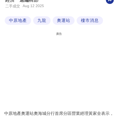
經濟一週編輯部
Aug 12 2025
二手成交
科
技
中原地產
九龍
奧運站
樓市消息
職
場
廣告
生
活
時
事
專
欄
訂
閱
專
中原地產奧運站奧海城分行首席分區營業經理黃家全表示，
區