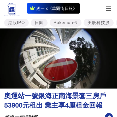
即
經一 x《華爾街日報》
時
財
港股IPO
日圓
Pokemon卡
美股科技股
經
專
題
投
資
樓
市
理
奧運站一號銀海正南海景套三房戶
財
53900元租出 業主享4厘租金回報
商
業