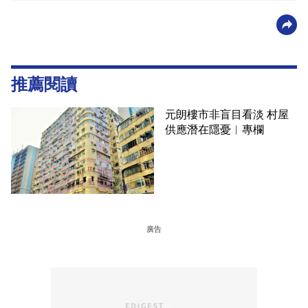
推薦閱讀
元朗樓市非盲目看淡 村屋
供應潛在隱憂︳專欄
廣告