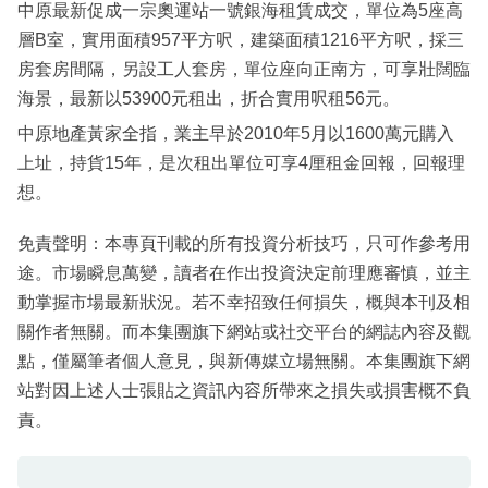
中原最新促成一宗奧運站一號銀海租賃成交，單位為5座高
層B室，實用面積957平方呎，建築面積1216平方呎，採三
房套房間隔，另設工人套房，單位座向正南方，可享壯闊臨
海景，最新以53900元租出，折合實用呎租56元。
中原地產黃家全指，業主早於2010年5月以1600萬元購入
上址，持貨15年，是次租出單位可享4厘租金回報，回報理
想。
免責聲明：本專頁刊載的所有投資分析技巧，只可作參考用
途。市場瞬息萬變，讀者在作出投資決定前理應審慎，並主
動掌握市場最新狀況。若不幸招致任何損失，概與本刊及相
關作者無關。而本集團旗下網站或社交平台的網誌內容及觀
點，僅屬筆者個人意見，與新傳媒立場無關。本集團旗下網
站對因上述人士張貼之資訊內容所帶來之損失或損害概不負
責。