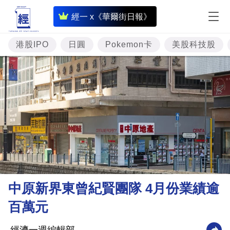
即
經一 x《華爾街日報》
時
財
港股IPO
日圓
Pokemon卡
美股科技股
經
專
題
投
資
樓
市
理
中原新界東曾紀賢團隊 4月份業績逾
財
百萬元
商
業