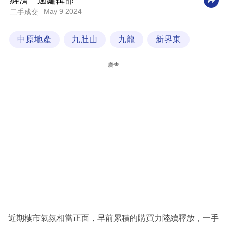
經濟一週編輯部
May 9 2024
二手成交
科
技
中原地產
九肚山
九龍
新界東
職
場
廣告
生
活
時
事
專
欄
訂
閱
專
近期樓市氣氛相當正面，早前累積的購買力陸續釋放，一手
區