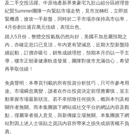
及二手交投活躍。中原地產新界東豪宅九肚山組分區經理曾
紀賢Summer團隊一向緊貼市場走勢，見市況轉旺，立即抓
緊機遇，搶攻一手新盤，同時於二手市場亦保持高市佔率，
4月份創出過百萬元佳績，表現出色。
踏入5月份，整體交投氣氛仍然向好，美國不加息屬預期之
內，亦確定息口已見頂，年內更有望減息，近期大型新盤陸
續起動，訂價亦吸引，銷售成績理想，預期本月仍以一手主
導，樓市正朝著健康軌道發展，團隊對後市充滿信心，希望
再爭取佳績！
免責聲明：本專頁刊載的所有投資分析技巧，只可作參考用
途。市場瞬息萬變，讀者在作出投資決定前理應審慎，並主
動掌握市場最新狀況。若不幸招致任何損失，概與本刊及相
關作者無關。而本集團旗下網站或社交平台的網誌內容及觀
點，僅屬筆者個人意見，與新傳媒立場無關。本集團旗下網
站對因上述人士張貼之資訊內容所帶來之損失或損害概不負
責。