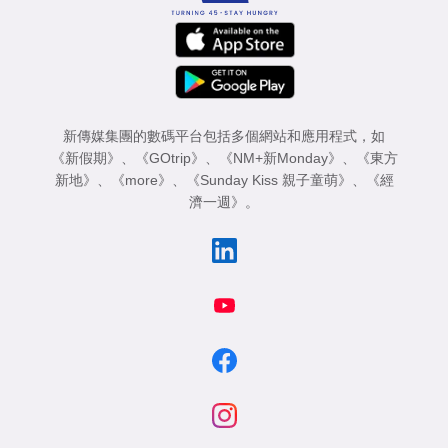
新傳媒集團的數碼平台包括多個網站和應用程式，如
《新假期》
、
《GOtrip》
、
《NM+新Monday》
、
《東方
新地》
、
《more》
、
《Sunday Kiss 親子童萌》
、
《經
濟一週》
。