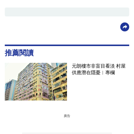
推薦閱讀
元朗樓市非盲目看淡 村屋
供應潛在隱憂︳專欄
廣告