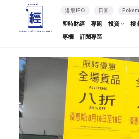
港股IPO
日圓
Poke
即時財經
專題
投資
樓
專欄
訂閱專區