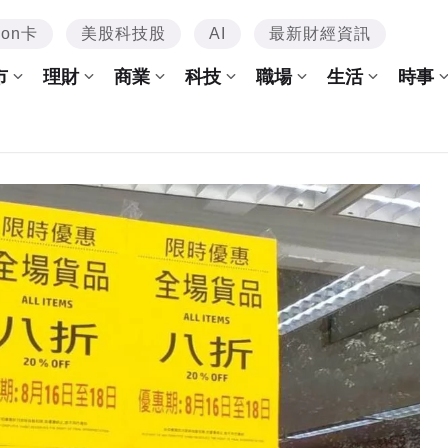
mon卡
美股科技股
AI
最新財經資訊
市
理財
商業
科技
職場
生活
時事