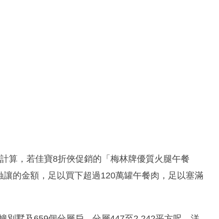
1萬計算，若佳寶8折俠促銷的「梅林牌優質火腿午餐
蝕讓的金額，足以買下超過120萬罐午餐肉，足以塞滿
別墅及659個分層戶，分層447至2,242平方呎、洋