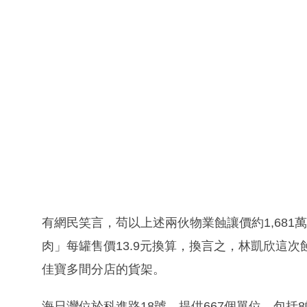
有網民笑言，苟以上述兩伙物業蝕讓價約1,68
肉」每罐售價13.9元換算，換言之，林凱欣這次
佳寶多間分店的貨架。
海日灣位於科進路18號，提供667個單位，包括8幢