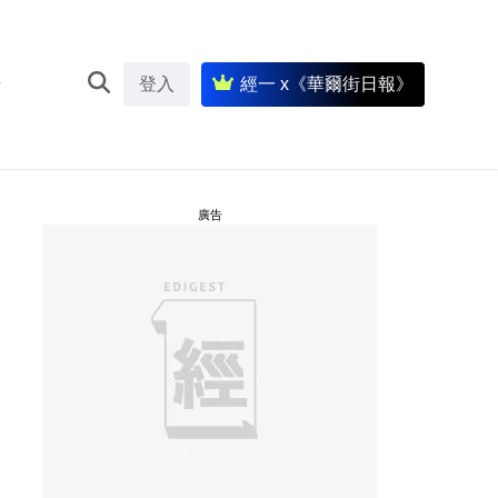
登入
經一 x《華爾街日報》
廣告