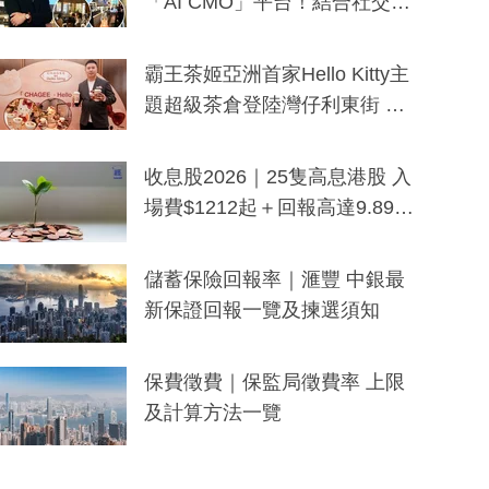
「AI CMO」平台！結合社交聆
聽與廣東話大模型 助中小企數
分鐘生成「貼地」宣傳短片
霸王茶姬亞洲首家Hello Kitty主
題超級茶倉登陸灣仔利東街 推
出首創「伯爵紅茶色」Hello Kitt
y及香港限定特調系列
收息股2026｜25隻高息港股 入
場費$1212起＋回報高達9.89
厘！持續更新
儲蓄保險回報率｜滙豐 中銀最
新保證回報一覽及揀選須知
保費徵費｜保監局徵費率 上限
及計算方法一覽