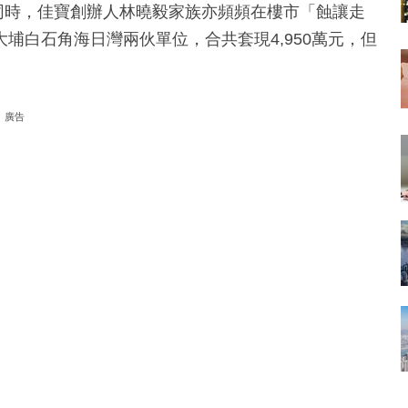
此同時，佳寶創辦人林曉毅家族亦頻頻在樓市「蝕讓走
埔白石角海日灣兩伙單位，合共套現4,950萬元，但
廣告