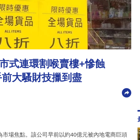
市式連環割喉賣樓+慘蝕
手前大騷財技擸到盡
為市場焦點。該公司早前以約40億元被內地電商巨頭