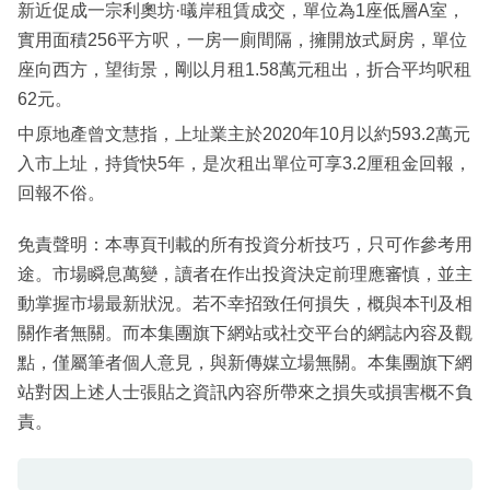
新近促成一宗利奧坊·㬢岸租賃成交，單位為1座低層A室，
實用面積256平方呎，一房一廁間隔，擁開放式厨房，單位
座向西方，望街景，剛以月租1.58萬元租出，折合平均呎租
62元。
中原地產曾文慧指，上址業主於2020年10月以約593.2萬元
入市上址，持貨快5年，是次租出單位可享3.2厘租金回報，
回報不俗。
免責聲明：本專頁刊載的所有投資分析技巧，只可作參考用
途。市場瞬息萬變，讀者在作出投資決定前理應審慎，並主
動掌握市場最新狀況。若不幸招致任何損失，概與本刊及相
關作者無關。而本集團旗下網站或社交平台的網誌內容及觀
點，僅屬筆者個人意見，與新傳媒立場無關。本集團旗下網
站對因上述人士張貼之資訊內容所帶來之損失或損害概不負
責。