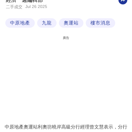
經濟一週編輯部
Jul 26 2025
二手成交
科
技
中原地產
九龍
奧運站
樓市消息
職
場
廣告
生
活
時
事
專
欄
訂
閱
專
中原地產奧運站利奧坊曉岸高級分行經理曾文慧表示，分行
區