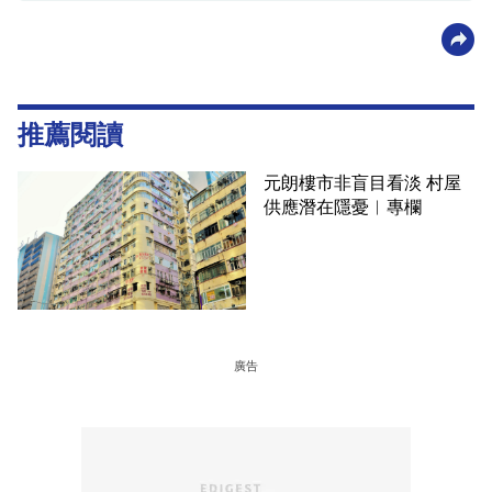
推薦閱讀
元朗樓市非盲目看淡 村屋
供應潛在隱憂︳專欄
廣告