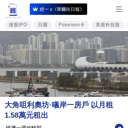
即
經一 x《華爾街日報》
時
財
港股IPO
日圓
Pokemon卡
美股科技股
經
專
題
投
資
樓
市
理
大角咀利奧坊·㬢岸一房戶 以月租
財
1.58萬元租出
商
業