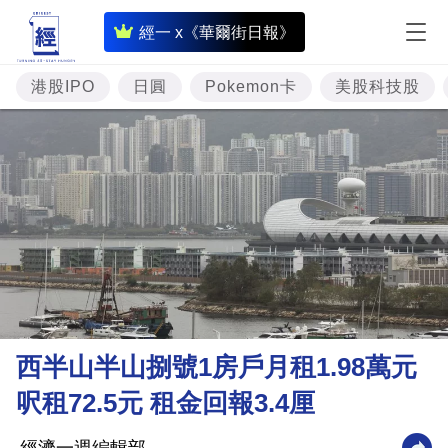
即
經一 x《華爾街日報》
時
財
港股IPO
日圓
Pokemon卡
美股科技股
經
專
題
投
資
樓
市
理
西半山半山捌號1房戶月租1.98萬元
財
呎租72.5元 租金回報3.4厘
商
業