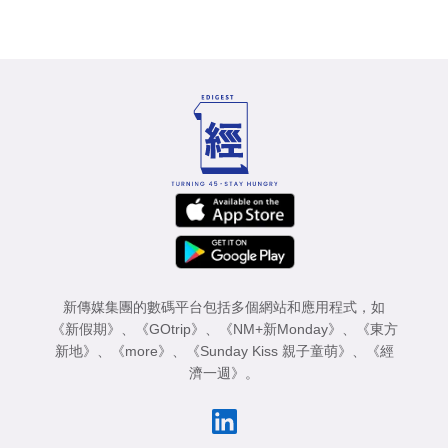
新傳媒集團的數碼平台包括多個網站和應用程式，如
《新假期》
、
《GOtrip》
、
《NM+新Monday》
、
《東方
新地》
、
《more》
、
《Sunday Kiss 親子童萌》
、
《經
濟一週》
。