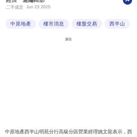
經濟一週編輯部
Jun 23 2025
二手成交
科
技
中原地產
樓市消息
樓盤交易
西半山
職
場
廣告
生
活
時
事
專
欄
訂
閱
專
中原地產西半山明苑分行高級分區營業經理姚文龍表示，西
區