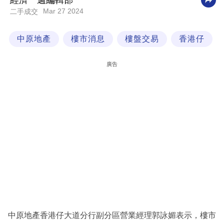
經濟一週編輯部
Mar 27 2024
二手成交
科
技
中原地產
樓市消息
樓盤交易
香港仔
職
場
廣告
生
活
時
事
專
欄
訂
閱
專
中原地產香港仔大道分行副分區營業經理郭詠媚表示，樓市
區