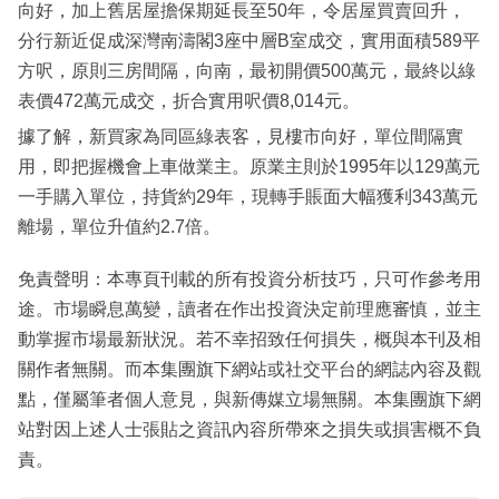
向好，加上舊居屋擔保期延長至50年，令居屋買賣回升，
分行新近促成深灣南濤閣3座中層B室成交，實用面積589平
方呎，原則三房間隔，向南，最初開價500萬元，最終以綠
表價472萬元成交，折合實用呎價8,014元。
據了解，新買家為同區綠表客，見樓市向好，單位間隔實
用，即把握機會上車做業主。原業主則於1995年以129萬元
一手購入單位，持貨約29年，現轉手賬面大幅獲利343萬元
離場，單位升值約2.7倍。
免責聲明：本專頁刊載的所有投資分析技巧，只可作參考用
途。市場瞬息萬變，讀者在作出投資決定前理應審慎，並主
動掌握市場最新狀況。若不幸招致任何損失，概與本刊及相
關作者無關。而本集團旗下網站或社交平台的網誌內容及觀
點，僅屬筆者個人意見，與新傳媒立場無關。本集團旗下網
站對因上述人士張貼之資訊內容所帶來之損失或損害概不負
責。