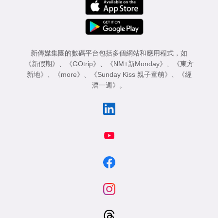
新傳媒集團的數碼平台包括多個網站和應用程式，如
《新假期》
、
《GOtrip》
、
《NM+新Monday》
、
《東方
新地》
、
《more》
、
《Sunday Kiss 親子童萌》
、
《經
濟一週》
。