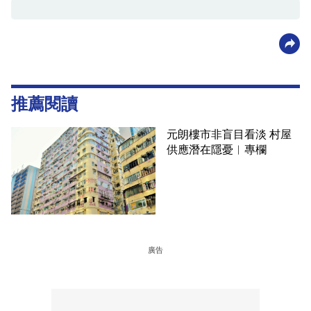
推薦閱讀
元朗樓市非盲目看淡 村屋
供應潛在隱憂︳專欄
廣告