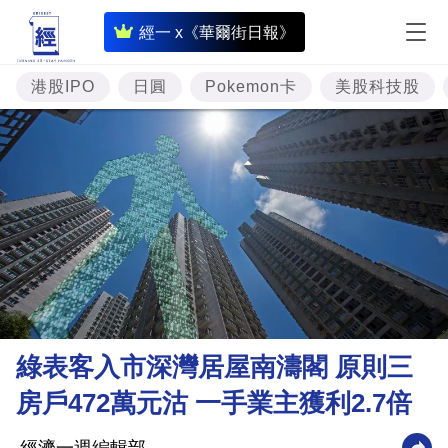
即
經一 x《華爾街日報》
時
財
港股IPO
日圓
Pokemon卡
美股科技股
經
專
題
投
資
樓
市
理
綠表客入市深灣居屋南濤閣 原則三
財
房戶472萬元沽 一手業主獲利2.7倍
商
業