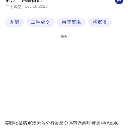
經濟一週編輯部
Dec 18 2023
二手成交
科
技
九龍
二手成交
南豐廣場
將軍澳
職
場
廣告
生
活
時
事
專
欄
訂
閱
專
美聯物業將軍澳天晉分行高級分區營業經理黃麗貞(Apple
區