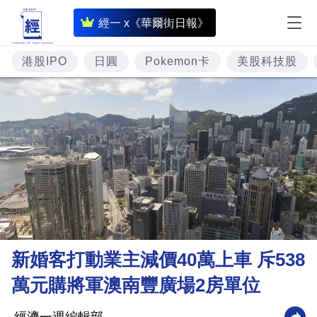
即
經一 x《華爾街日報》
時
財
港股IPO
日圓
Pokemon卡
美股科技股
經
專
題
投
資
樓
市
理
新婚客打動業主減價40萬上車 斥538
財
萬元購將軍澳南豐廣場2房單位
商
業