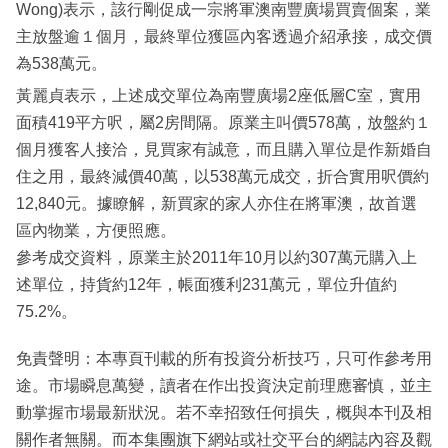
Wong)表示，該行剛促成一宗將軍澳南豐廣場買賣個案，業
主放盤逾１個月，最終單位獲區內客透過介紹承接，成交價
為538萬元。
黃麗貞表示，上述成交單位為南豐廣場2座低層C室，實用
面積419平方呎，屬2房間隔。原業主叫價578萬，放盤約１
個月獲客人接洽，見買家有誠意，而且購入單位是作新婚自
住之用，最終減價40萬，以538萬元成交，折合實用呎價約
12,840元。據瞭解，新買家的家人亦住在將軍澳，故首選
區內物業，方便照應。
參考成交資料，原業主於2011年10月以約307萬元購入上
述單位，持貨約12年，帳面獲利231萬元，單位升值約
75.2%。
免責聲明：本專頁刊載的所有投資分析技巧，只可作參考用
途。市場瞬息萬變，讀者在作出投資決定前理應審慎，並主
動掌握市場最新狀況。若不幸招致任何損失，概與本刊及相
關作者無關。而本集團旗下網站或社交平台的網誌內容及觀