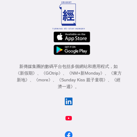
新傳媒集團的數碼平台包括多個網站和應用程式，如
《新假期》
、
《GOtrip》
、
《NM+新Monday》
、
《東方
新地》
、
《more》
、
《Sunday Kiss 親子童萌》
、
《經
濟一週》
。