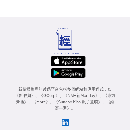
新傳媒集團的數碼平台包括多個網站和應用程式，如
《新假期》
、
《GOtrip》
、
《NM+新Monday》
、
《東方
新地》
、
《more》
、
《Sunday Kiss 親子童萌》
、
《經
濟一週》
。