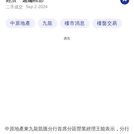
經濟一週編輯部
Sep 2 2024
二手成交
科
技
中原地產
九龍
樓市消息
樓盤交易
職
場
廣告
生
活
時
事
專
欄
訂
閱
專
中原地產東九龍凱匯分行首席分區營業經理王能表示，分行
區