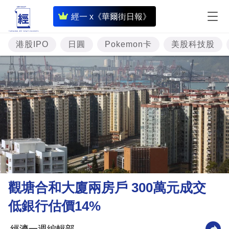
即
經一 x《華爾街日報》
時
財
港股IPO
日圓
Pokemon卡
美股科技股
經
專
題
投
資
樓
市
理
觀塘合和大廈兩房戶 300萬元成交
財
低銀行估價14%
商
業