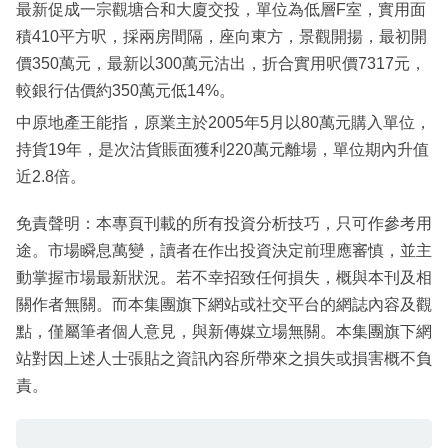
最新促成一宗觀塘合和大廈交投，單位為低層F室，實用面
積410平方呎，採兩房間隔，座向東方，景觀開揚，最初開
價350萬元，最新以300萬元沽出，折合實用呎價7317元，
較銀行估價約350萬元低14%。
中原地產王能指，原業主於2005年5月以80萬元購入單位，
持貨19年，是次沽貨賬面獲利220萬元離場，單位期內升值
近2.8倍。
免責聲明：本專頁刊載的所有投資分析技巧，只可作參考用
途。市場瞬息萬變，讀者在作出投資決定前理應審慎，並主
動掌握市場最新狀況。若不幸招致任何損失，概與本刊及相
關作者無關。而本集團旗下網站或社交平台的網誌內容及觀
點，僅屬筆者個人意見，與新傳媒立場無關。本集團旗下網
站對因上述人士張貼之資訊內容所帶來之損失或損害概不負
責。