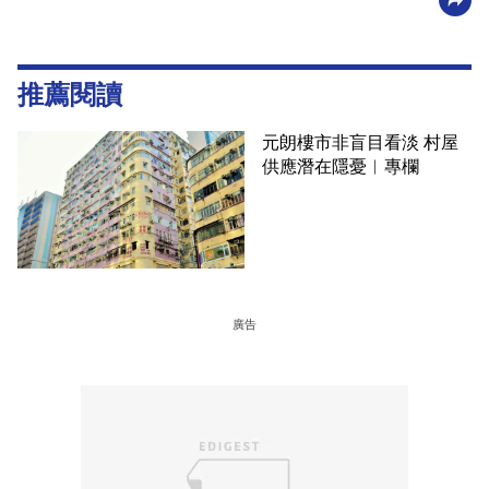
推薦閱讀
元朗樓市非盲目看淡 村屋
供應潛在隱憂︳專欄
廣告