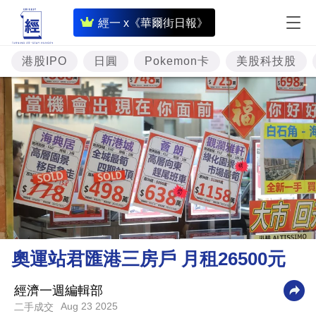
即
經一 x《華爾街日報》
時
財
港股IPO
日圓
Pokemon卡
美股科技股
經
專
題
投
資
樓
市
理
奧運站君匯港三房戶 月租26500元
財
商
經濟一週編輯部
Aug 23 2025
二手成交
業