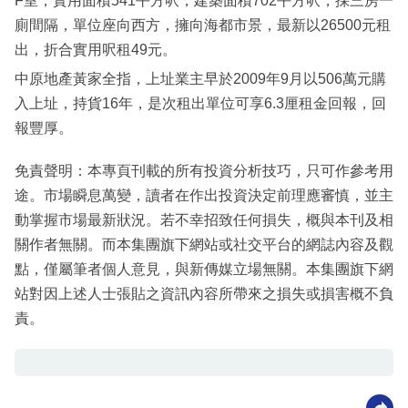
F室，實用面積541平方呎，建築面積702平方呎，採三房一
廁間隔，單位座向西方，擁向海都市景，最新以26500元租
出，折合實用呎租49元。
中原地產黃家全指，上址業主早於2009年9月以506萬元購
入上址，持貨16年，是次租出單位可享6.3厘租金回報，回
報豐厚。
免責聲明：本專頁刊載的所有投資分析技巧，只可作參考用
途。市場瞬息萬變，讀者在作出投資決定前理應審慎，並主
動掌握市場最新狀況。若不幸招致任何損失，概與本刊及相
關作者無關。而本集團旗下網站或社交平台的網誌內容及觀
點，僅屬筆者個人意見，與新傳媒立場無關。本集團旗下網
站對因上述人士張貼之資訊內容所帶來之損失或損害概不負
責。