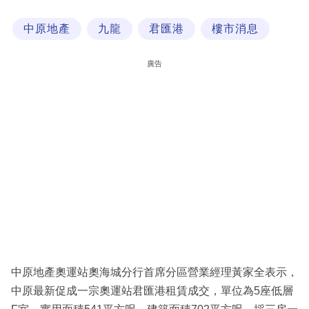
科
中原地產
九龍
君匯港
樓市消息
技
職
廣告
場
生
活
時
事
專
欄
訂
閱
中原地產奧運站奧海城分行首席分區營業經理黃家全表示，
專
中原最新促成一宗奧運站君匯港租賃成交，單位為5座低層
區