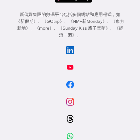
新傳媒集團的數碼平台包括多個網站和應用程式，如
《新假期》
、
《GOtrip》
、
《NM+新Monday》
、
《東方
新地》
、
《more》
、
《Sunday Kiss 親子童萌》
、
《經
濟一週》
。