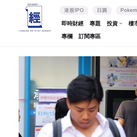
港股IPO
日圓
Poke
即時財經
專題
投資
樓
專欄
訂閱專區