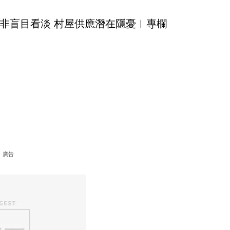
非盲目看淡 村屋供應潛在隱憂︳專欄
廣告