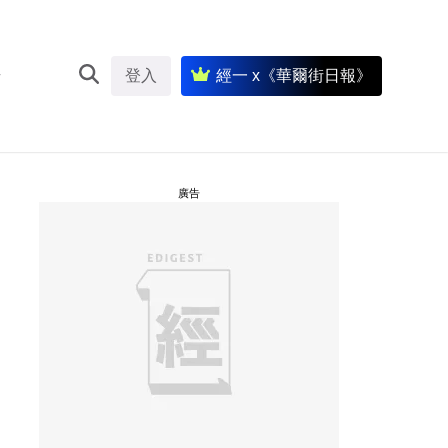
登入
經一 x《華爾街日報》
廣告