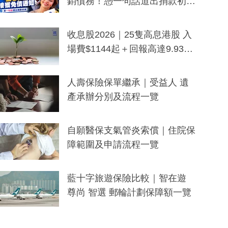
銷債務！憑一句話道出捐款初
衷：加州26萬人接獲免債通知、
一度被誤當詐騙手段
收息股2026｜25隻高息港股 入
場費$1144起＋回報高達9.93
厘！持續更新
人壽保險保單繼承｜受益人 遺
產承辦分別及流程一覽
自願醫保支氣管炎索償｜住院保
障範圍及申請流程一覽
藍十字旅遊保險比較｜智在遊
尊尚 智選 郵輪計劃保障額一覽