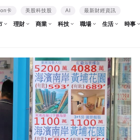
mon卡
美股科技股
AI
最新財經資訊
市
理財
商業
科技
職場
生活
時事