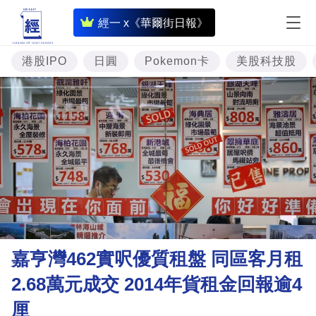
即
經一 x《華爾街日報》
時
財
港股IPO
日圓
Pokemon卡
美股科技股
經
專
題
投
資
樓
市
理
嘉亨灣462實呎優質租盤 同區客月租
財
2.68萬元成交 2014年貨租金回報逾4
商
厘
業