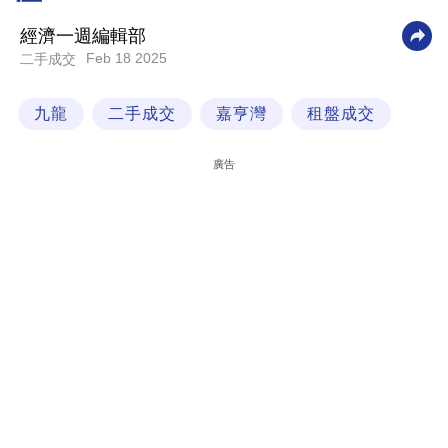
科
經濟一週編輯部
技
Feb 18 2025
二手成交
職
九龍
二手成交
嘉亨灣
租盤成交
場
生
廣告
活
時
事
專
欄
訂
閱
專
區