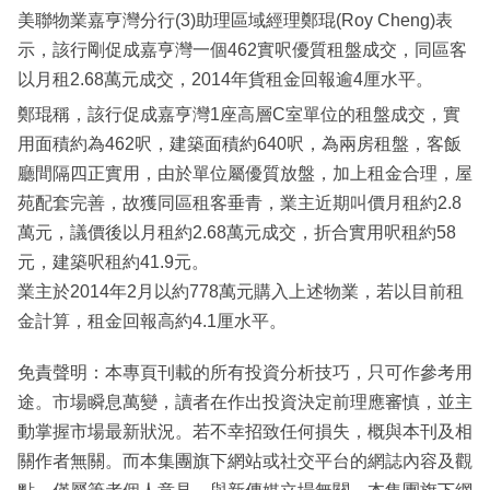
美聯物業嘉亨灣分行(3)助理區域經理鄭琨(Roy Cheng)表
示，該行剛促成嘉亨灣一個462實呎優質租盤成交，同區客
以月租2.68萬元成交，2014年貨租金回報逾4厘水平。
鄭琨稱，該行促成嘉亨灣1座高層C室單位的租盤成交，實
用面積約為462呎，建築面積約640呎，為兩房租盤，客飯
廳間隔四正實用，由於單位屬優質放盤，加上租金合理，屋
苑配套完善，故獲同區租客垂青，業主近期叫價月租約2.8
萬元，議價後以月租約2.68萬元成交，折合實用呎租約58
元，建築呎租約41.9元。
業主於2014年2月以約778萬元購入上述物業，若以目前租
金計算，租金回報高約4.1厘水平。
免責聲明：本專頁刊載的所有投資分析技巧，只可作參考用
途。市場瞬息萬變，讀者在作出投資決定前理應審慎，並主
動掌握市場最新狀況。若不幸招致任何損失，概與本刊及相
關作者無關。而本集團旗下網站或社交平台的網誌內容及觀