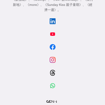
新地》
、
《more》
、
《Sunday Kiss 親子童萌》
、
《經
濟一週》
。