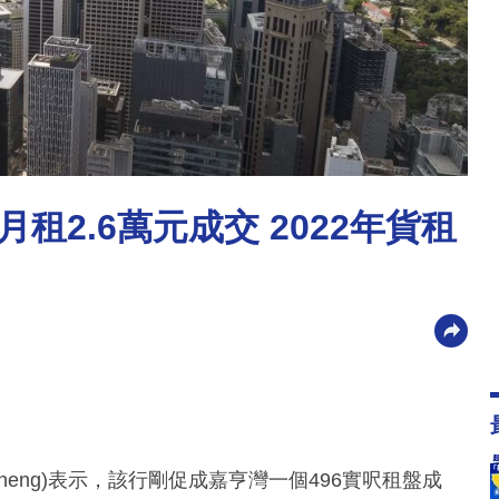
租2.6萬元成交 2022年貨租
Cheng)表示，該行剛促成嘉亨灣一個496實呎租盤成