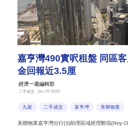
嘉亨灣490實呎租盤 同區客月
金回報近3.5厘
經濟一週編輯部
Jan 20 2025
二手成交
九龍
二手成交
嘉亨灣
美聯物業
美聯物業嘉亨灣分行(3)助理區域經理鄭琨(Roy 