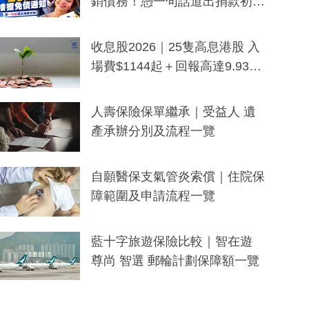
銷債務！憑一句話道出捐款初
衷：加州26萬人接獲免債通知、
一度被誤當詐騙手段
收息股2026｜25隻高息港股 入
場費$1144起＋回報高達9.93
厘！持續更新
人壽保險保單繼承｜受益人 遺
產承辦分別及流程一覽
自願醫保支氣管炎索償｜住院保
障範圍及申請流程一覽
藍十字旅遊保險比較｜智在遊
尊尚 智選 郵輪計劃保障額一覽