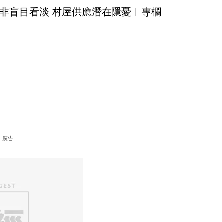
非盲目看淡 村屋供應潛在隱憂︳專欄
廣告