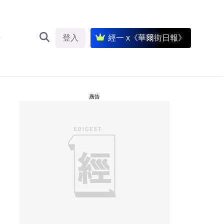
登入
經一 x《華爾街日報》
廣告