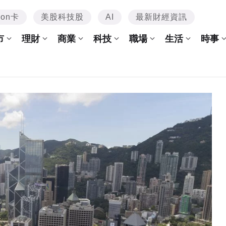
mon卡
美股科技股
AI
最新財經資訊
市
理財
商業
科技
職場
生活
時事