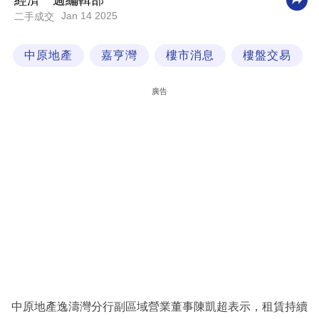
經濟一週編輯部
Jan 14 2025
二手成交
科
技
中原地產
嘉亨灣
樓市消息
樓盤交易
職
場
廣告
生
活
時
事
專
欄
訂
閱
專
中原地產逸濤灣分行副區域營業董事陳凱超表示，租賃持續
區