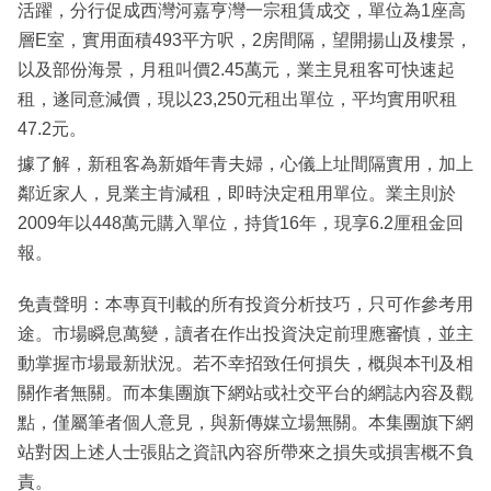
活躍，分行促成西灣河嘉亨灣一宗租賃成交，單位為1座高
層E室，實用面積493平方呎，2房間隔，望開揚山及樓景，
以及部份海景，月租叫價2.45萬元，業主見租客可快速起
租，遂同意減價，現以23,250元租出單位，平均實用呎租
47.2元。
據了解，新租客為新婚年青夫婦，心儀上址間隔實用，加上
鄰近家人，見業主肯減租，即時決定租用單位。業主則於
2009年以448萬元購入單位，持貨16年，現享6.2厘租金回
報。
免責聲明：本專頁刊載的所有投資分析技巧，只可作參考用
途。市場瞬息萬變，讀者在作出投資決定前理應審慎，並主
動掌握市場最新狀況。若不幸招致任何損失，概與本刊及相
關作者無關。而本集團旗下網站或社交平台的網誌內容及觀
點，僅屬筆者個人意見，與新傳媒立場無關。本集團旗下網
站對因上述人士張貼之資訊內容所帶來之損失或損害概不負
責。