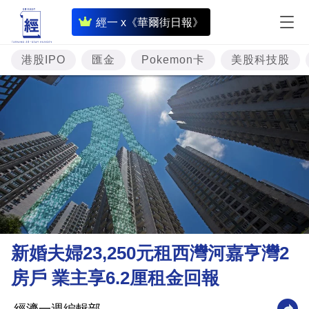
即
經一 x《華爾街日報》
時
財
港股IPO
匯金
Pokemon卡
美股科技股
經
專
題
投
資
樓
市
理
新婚夫婦23,250元租西灣河嘉亨灣2
財
房戶 業主享6.2厘租金回報
商
業