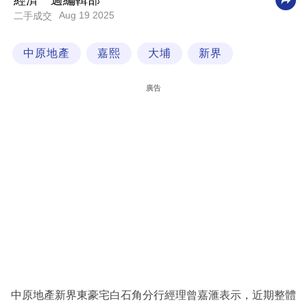
經濟一週編輯部
Aug 19 2025
二手成交
科
技
中原地產
嘉熙
大埔
新界
職
場
廣告
生
活
時
事
專
欄
訂
閱
專
中原地產新界東豪宅白石角分行經理曾嘉滙表示，近期整體
區