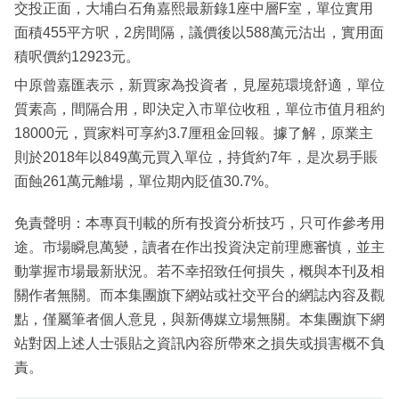
交投正面，大埔白石角嘉熙最新錄1座中層F室，單位實用
面積455平方呎，2房間隔，議價後以588萬元沽出，實用面
積呎價約12923元。
中原曾嘉匯表示，新買家為投資者，見屋苑環境舒適，單位
質素高，間隔合用，即決定入市單位收租，單位市值月租約
18000元，買家料可享約3.7厘租金回報。據了解，原業主
則於2018年以849萬元買入單位，持貨約7年，是次易手賬
面蝕261萬元離場，單位期內貶值30.7%。
免責聲明：本專頁刊載的所有投資分析技巧，只可作參考用
途。市場瞬息萬變，讀者在作出投資決定前理應審慎，並主
動掌握市場最新狀況。若不幸招致任何損失，概與本刊及相
關作者無關。而本集團旗下網站或社交平台的網誌內容及觀
點，僅屬筆者個人意見，與新傳媒立場無關。本集團旗下網
站對因上述人士張貼之資訊內容所帶來之損失或損害概不負
責。