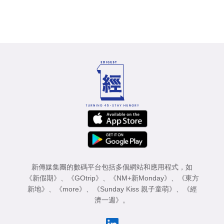
新傳媒集團的數碼平台包括多個網站和應用程式，如
《新假期》
、
《GOtrip》
、
《NM+新Monday》
、
《東方
新地》
、
《more》
、
《Sunday Kiss 親子童萌》
、
《經
濟一週》
。