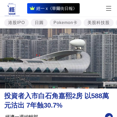
即
經一 x《華爾街日報》
時
財
港股IPO
日圓
Pokemon卡
美股科技股
經
專
題
投
資
樓
市
理
投資者入市白石角嘉熙2房 以588萬
財
元沽出 7年蝕30.7%
商
業