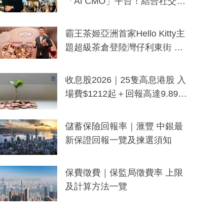
「AI CMO」平台！結合社交聆
聽與廣東話大模型 助中小企數
分鐘生成「貼地」宣傳短片
霸王茶姬亞洲首家Hello Kitty主
題超級茶倉登陸灣仔利東街 推
出首創「伯爵紅茶色」Hello Kitt
y及香港限定特調系列
收息股2026｜25隻高息港股 入
場費$1212起＋回報高達9.89
厘！持續更新
儲蓄保險回報率｜滙豐 中銀最
新保證回報一覽及揀選須知
保費徵費｜保監局徵費率 上限
及計算方法一覽