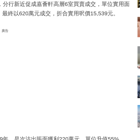
，分行新近促成嘉薈軒高層6室買賣成交，單位實用面
最終以620萬元成交，折合實用呎價15,539元。
廣告
19年，是次沽出賬面獲利220萬元，單位升值55%。