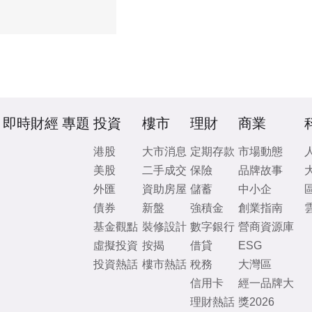
即時財經
專題
投資
樓市
理財
商業
港股
大市消息
定期存款
市場動態
美股
二手成交
保險
品牌故事
外匯
資助房屋
儲蓄
中小企
債券
新盤
強積金
創業指南
基金觀點
裝修設計
數字銀行
營商資源庫
虛擬投資
按揭
借貸
ESG
投資熱話
樓市熱話
稅務
大灣區
信用卡
經一品牌大
理財熱話
獎2026