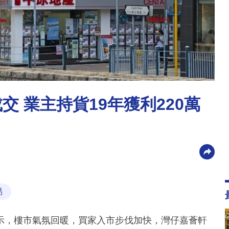
交 業主持貨19年獲利220萬
易
示，樓市氣氛回暖，買家入市步伐加快，灣仔嘉薈軒