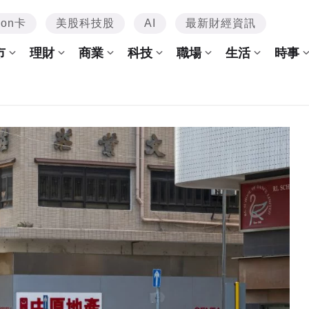
mon卡
美股科技股
AI
最新財經資訊
市
理財
商業
科技
職場
生活
時事