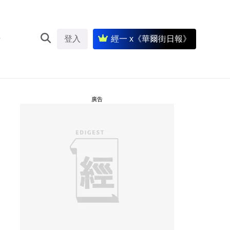
登入
經一 x《華爾街日報》
廣告