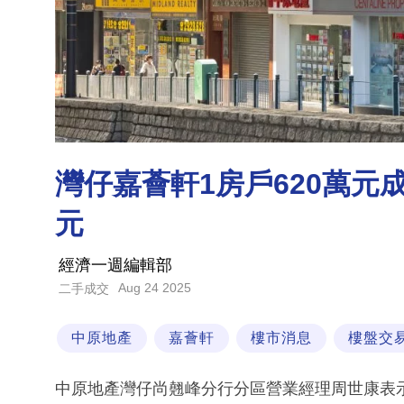
灣仔嘉薈軒1房戶620萬元成
元
經濟一週編輯部
Aug 24 2025
二手成交
中原地產
嘉薈軒
樓市消息
樓盤交
中原地產灣仔尚翹峰分行分區營業經理周世康表