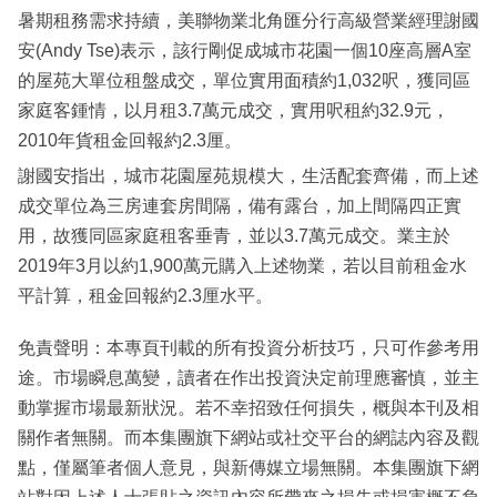
暑期租務需求持續，美聯物業北角匯分行高級營業經理謝國
安(Andy Tse)表示，該行剛促成城市花園一個10座高層A室
的屋苑大單位租盤成交，單位實用面積約1,032呎，獲同區
家庭客鍾情，以月租3.7萬元成交，實用呎租約32.9元，
2010年貨租金回報約2.3厘。
謝國安指出，城市花園屋苑規模大，生活配套齊備，而上述
成交單位為三房連套房間隔，備有露台，加上間隔四正實
用，故獲同區家庭租客垂青，並以3.7萬元成交。業主於
2019年3月以約1,900萬元購入上述物業，若以目前租金水
平計算，租金回報約2.3厘水平。
免責聲明：本專頁刊載的所有投資分析技巧，只可作參考用
途。市場瞬息萬變，讀者在作出投資決定前理應審慎，並主
動掌握市場最新狀況。若不幸招致任何損失，概與本刊及相
關作者無關。而本集團旗下網站或社交平台的網誌內容及觀
點，僅屬筆者個人意見，與新傳媒立場無關。本集團旗下網