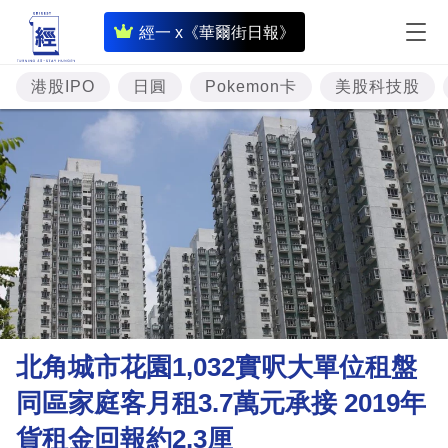
即
經一 x《華爾街日報》
時
財
港股IPO
日圓
Pokemon卡
美股科技股
經
專
題
投
資
樓
市
理
北角城市花園1,032實呎大單位租盤
財
同區家庭客月租3.7萬元承接 2019年
商
貨租金回報約2.3厘
業