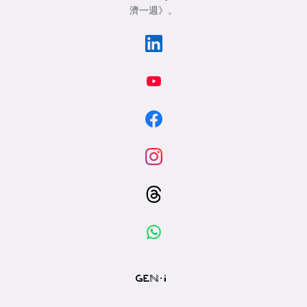
濟一週》
。