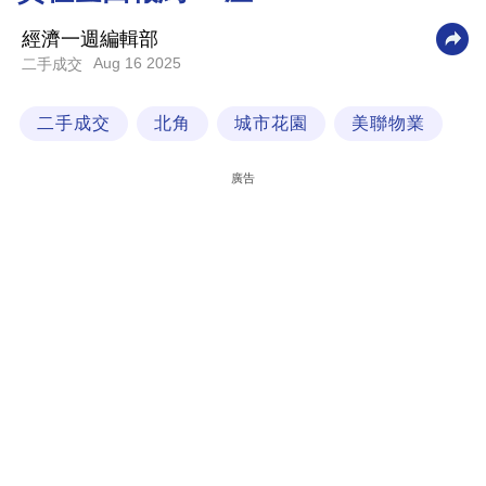
科
經濟一週編輯部
技
Aug 16 2025
二手成交
職
二手成交
北角
城市花園
美聯物業
場
生
廣告
活
時
事
專
欄
訂
閱
專
區