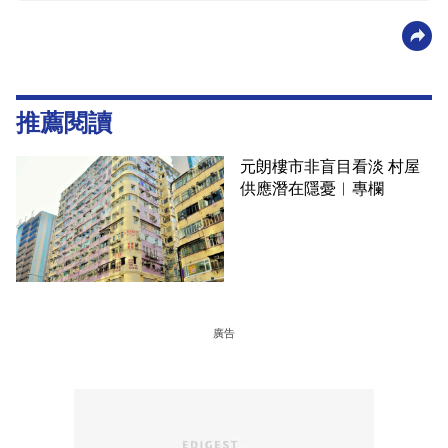
推薦閱讀
元朗樓市非盲目看淡 村屋
供應潛在隱憂︳專欄
廣告