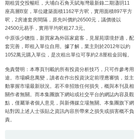
期租賃交投暢旺，大埔白石角天賦海灣最新錄二期溋玥11
座高層B室，單位建築面積1162平方呎，實用面積897平方
呎，2房連套房間隔，原先叫價約26500元，議價後以
24500元易手，實用平均呎租27.3元。
中原張少聰指，新買家為外區家庭客，見屋苑環境舒適，配
套完善，即租入單位自用。據了解，業主則於2012年以約
1052萬元購入單位，是次租出單位可享約2.8厘租金回報。
免責聲明：本專頁刊載的所有投資分析技巧，只可作參考用
途。市場瞬息萬變，讀者在作出投資決定前理應審慎，並主
動掌握市場最新狀況。若不幸招致任何損失，概與本刊及相
關作者無關。而本集團旗下網站或社交平台的網誌內容及觀
點，僅屬筆者個人意見，與新傳媒立場無關。本集團旗下網
站對因上述人士張貼之資訊內容所帶來之損失或損害概不負
責。