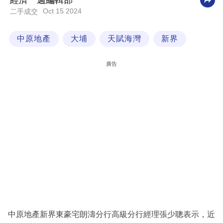
經濟一週編輯部
Oct 15 2024
二手成交
科
技
中原地產
大埔
天賦海灣
新界
職
場
廣告
生
活
時
事
專
欄
訂
閱
專
中原地產新界東豪宅朗濤分行高級分行經理張少聰表示，近
區