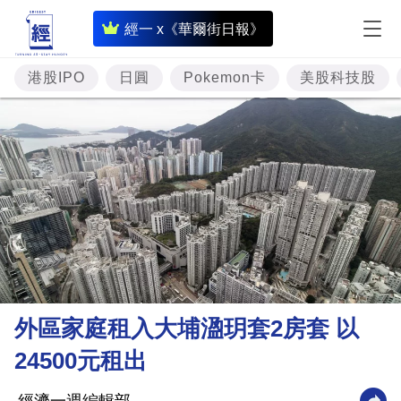
即
經一 x《華爾街日報》
時
財
港股IPO
日圓
Pokemon卡
美股科技股
經
專
題
投
資
樓
市
理
外區家庭租入大埔溋玥套2房套 以
財
24500元租出
商
業