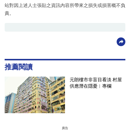
站對因上述人士張貼之資訊內容所帶來之損失或損害概不負
責。
推薦閱讀
元朗樓市非盲目看淡 村屋
供應潛在隱憂︳專欄
廣告