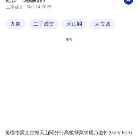
經濟一週編輯部
Mar 14 2025
二手成交
科
技
九龍
二手成交
天山閣
太古城
職
場
廣告
生
活
時
事
專
欄
訂
閱
專
美聯物業太古城天山閣分行高級營業經理范浩軒(Gary Fan)
區