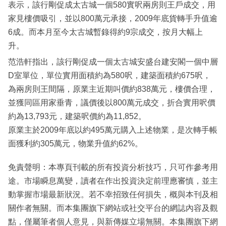
表示，該行剛促成太古城一個580實呎兩房則王戶成交，用
家見樓價吸引，並以800萬元承接，2009年底貨轉手升值逾
6成。而本月至今太古城暫錄得約9宗成交，按月大幅上
升。
范浩軒指出，該行剛促成一個太古城安盛台建安閣一個中層
D室單位，單位實用面積約為580呎，建築面積約675呎，
為兩房則王間隔，原業主近期叫價約838萬元，樓價合理，
並獲同區用家垂青，議價後以800萬元成交，折合實用呎價
約為13,793元，建築呎價約為11,852。
原業主於2009年底以約495萬元購入上述物業，是次轉手帳
面獲利約305萬元，物業升值約62%。
免責聲明：本專頁刊載的所有投資分析技巧，只可作參考用
途。市場瞬息萬變，讀者在作出投資決定前理應審慎，並主
動掌握市場最新狀況。若不幸招致任何損失，概與本刊及相
關作者無關。而本集團旗下網站或社交平台的網誌內容及觀
點，僅屬筆者個人意見，與新傳媒立場無關。本集團旗下網