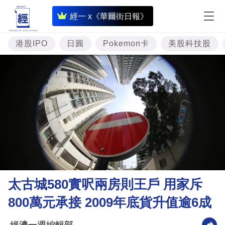
即
經一 x《華爾街日報》
時
財
港股IPO
日圓
Pokemon卡
美股科技股
經
專
題
投
資
樓
市
理
太古城580實呎兩房則王戶 用家斥
財
800萬元承接 2009年底貨升值逾6成
商
業