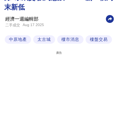
末新低
科
技
經濟一週編輯部
職
Aug 17 2025
二手成交
場
中原地產
太古城
樓市消息
樓盤交易
生
活
廣告
時
事
專
欄
訂
閱
專
區