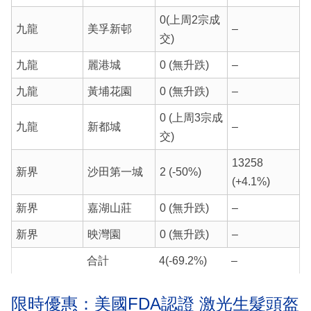
0(上周2宗成
九龍
美孚新邨
–
交)
九龍
麗港城
0 (無升跌)
–
九龍
黃埔花園
0 (無升跌)
–
0 (上周3宗成
九龍
新都城
–
交)
13258
新界
沙田第一城
2 (-50%)
(+4.1%)
新界
嘉湖山莊
0 (無升跌)
–
新界
映灣園
0 (無升跌)
–
合計
4(-69.2%)
–
限時優惠：美國FDA認證 激光生髮頭盔