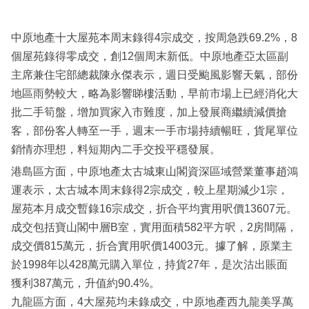
中原地產十大屋苑本周末錄得4宗成交，按周急跌69.2%，8
個屋苑錄得零成交，創12個周末新低。中原地產亞太區副
主席兼住宅部總裁陳永傑表示，週日受颱風影響天氣，部份
地區雨勢較大，略為影響睇樓活動，早前市場上已經消化大
批二手筍盤，增加買家入市難度，加上發展商繼續減價搶
客，部份客人轉至一手，週末一手市場持續暢旺，貨尾單位
銷情亦理想，料短期內二手交投平穩發展。
港島區方面，中原地產太古城東山閣資深區域營業董事趙鴻
運表示，太古城本周末錄得2宗成交，較上星期減少1宗，
屋苑本月成交暫錄16宗成交，折合平均實用呎價13607元。
成交包括寶山閣中層B室，實用面積582平方呎，2房間隔，
成交價815萬元，折合實用呎價14003元。據了解，原業主
於1998年以428萬元購入單位，持貨27年，是次沽出賬面
獲利387萬元，升值約90.4%。
九龍區方面，4大屋苑均未錄成交，中原地產西九龍美孚萬