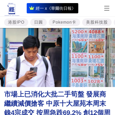
即
經一 x《華爾街日報》
時
財
港股IPO
日圓
Pokemon卡
美股科技股
經
專
題
投
資
樓
市
理
市場上已消化大批二手筍盤 發展商
財
繼續減價搶客 中原十大屋苑本周末
商
錄4宗成交 按周急跌69.2% 創12個周
業