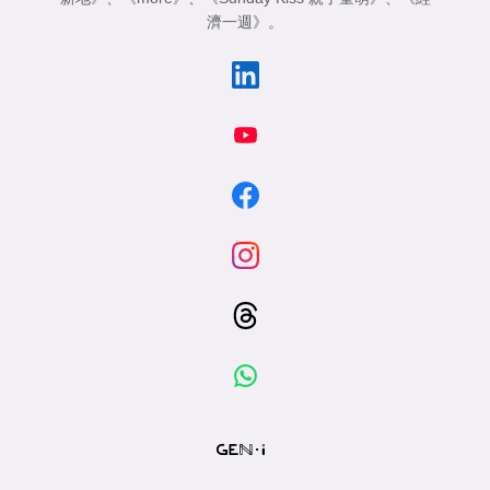
濟一週》
。