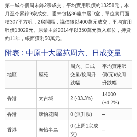
第一城今個周末錄2宗成交，平均實用呎價約13258元，本
月至今累錄9宗成交。週末包括36座中層D室，單位實用面
積307平方呎，2房間隔，議價後以400萬元成交，平均實用
呎價13029元。原業主於2014年以350萬元買入單位，持貨
約11年，帳面獲利50萬元。
附表 : 中原十大屋苑周六、日成交量
周六、日成
平均實用呎
地區
屋苑
交量/按周升
價(元)/按周
跌幅
升跌幅
14000
香港
太古城
2 (-33.3%)
(+4.2%)
香港
康怡花園
0 (無升跌)
–
0 (上周1宗成
香港
海怡半島
–
交)