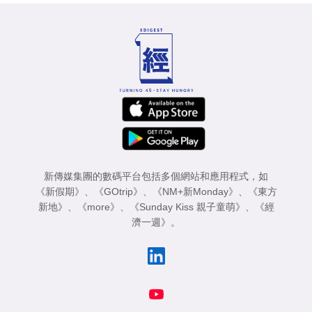
新傳媒集團的數碼平台包括多個網站和應用程式，如
《新假期》
、
《GOtrip》
、
《NM+新Monday》
、
《東方
新地》
、
《more》
、
《Sunday Kiss 親子童萌》
、
《經
濟一週》
。