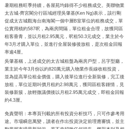
暑期租務旺季持續，各屋苑均錄得不少租務成交。美聯物業
太古城-齊宮閣分行區域經理吳肇基(Ken Ng)表示，該行剛
促成太古城觀海台南海閣一個中層B室單位的租務成交，單
位實用積約587呎，為兩房間隔，單位租金合理，故獲同區
租客垂青，並以月租2.95萬元，呎租50.3元成交，業主於今
年3月才購入單位，並進行全屋裝修後放租，是次租金回報
率逾4厘。
吳肇基稱，上述成交的太古城租盤為兩房戶型，呂字型廳，
業主於今年3月份以約820萬元購入物業作長線收租投資，
並為提高單位租金價值，購入後單位進行全新裝修，完工後
放租，單位近期叫價月租約2.98萬元，獲同區租客鍾情，見
裝修新簇，故輕微議價後以月租2.95萬元成交，即租金回報
約4.3厘。
免責聲明：本專頁刊載的所有投資分析技巧，只可作參考用
途。市場瞬息萬變，讀者在作出投資決定前理應審慎，並主