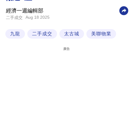
科
經濟一週編輯部
技
Aug 18 2025
二手成交
職
九龍
二手成交
太古城
美聯物業
場
生
廣告
活
時
事
專
欄
訂
閱
專
區