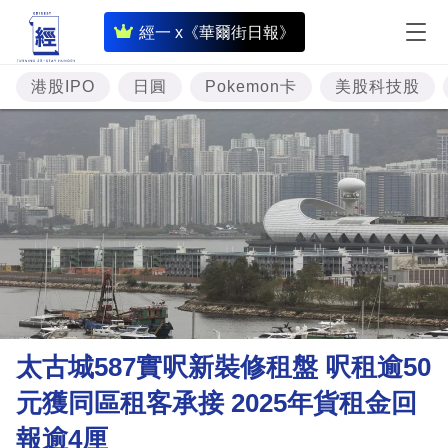
即
經一 x《華爾街日報》
時
財
港股IPO
日圓
Pokemon卡
美股科技股
經
專
題
投
資
樓
市
理
太古城587實呎新裝修租盤 呎租逾50
財
元獲同區租客承接 2025年貨租金回
商
報逾4厘
業