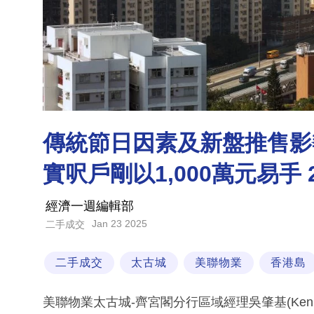
傳統節日因素及新盤推售影響
實呎戶剛以1,000萬元易手
經濟一週編輯部
Jan 23 2025
二手成交
二手成交
太古城
美聯物業
香港島
美聯物業太古城-齊宮閣分行區域經理吳肇基(Ke