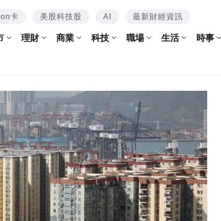
mon卡
美股科技股
AI
最新財經資訊
市
理財
商業
科技
職場
生活
時事