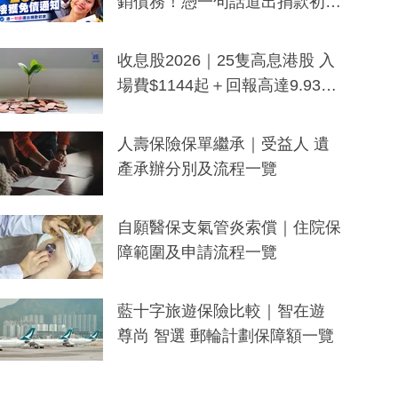
銷債務！憑一句話道出捐款初
衷：加州26萬人接獲免債通知、
一度被誤當詐騙手段
收息股2026｜25隻高息港股 入
場費$1144起＋回報高達9.93
厘！持續更新
人壽保險保單繼承｜受益人 遺
產承辦分別及流程一覽
自願醫保支氣管炎索償｜住院保
障範圍及申請流程一覽
藍十字旅遊保險比較｜智在遊
尊尚 智選 郵輪計劃保障額一覽