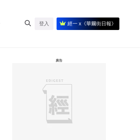
登入
經一 x《華爾街日報》
廣告