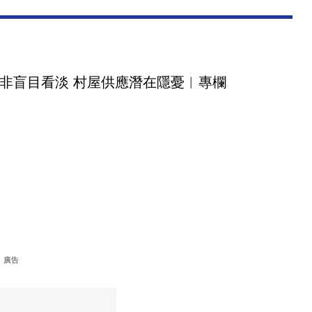
非盲目看淡 村屋供應潛在隱憂︳專欄
廣告