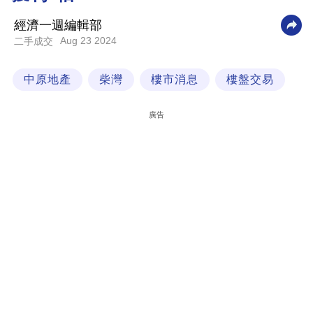
科
經濟一週編輯部
技
Aug 23 2024
二手成交
職
中原地產
柴灣
樓市消息
樓盤交易
場
生
廣告
活
時
事
專
欄
訂
閱
專
區