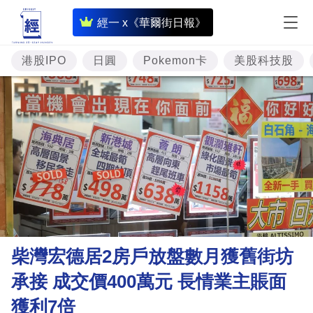
即
經一 x《華爾街日報》
時
財
港股IPO
日圓
Pokemon卡
美股科技股
經
專
題
投
資
樓
市
理
柴灣宏德居2房戶放盤數月獲舊街坊
財
承接 成交價400萬元 長情業主賬面
商
獲利7倍
業