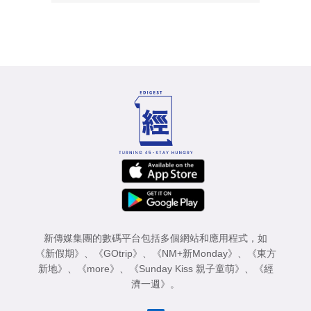
新傳媒集團的數碼平台包括多個網站和應用程式，如
《新假期》
、
《GOtrip》
、
《NM+新Monday》
、
《東方
新地》
、
《more》
、
《Sunday Kiss 親子童萌》
、
《經
濟一週》
。