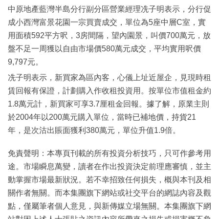
中原地產藍灣半島分行副分區營業經理冼子明表示，分行促
成小西灣富景花園一宗買賣成交，單位為5座中層C室，實
用面積592平方呎，3房間隔，望內園景，叫價700萬元，放
盤不足一周獲以自由市場價580萬元成交，平均實用呎價
9,797元。
冼子明表示，新買家為區內客，心儀上址近屋企，見現時租
賃回報有保證，計劃購入作收租投資用。按單位市值租金約
1.8萬元計，新買家可享3.7厘租金回報。據了解，原業主則
於2004年以200萬元購入單位，當時已補地價，持貨21
年，是次沽出賬面獲利380萬元，單位升值1.9倍。
免責聲明：本專頁刊載的所有投資分析技巧，只可作參考用
途。市場瞬息萬變，讀者在作出投資決定前理應審慎，並主
動掌握市場最新狀況。若不幸招致任何損失，概與本刊及相
關作者無關。而本集團旗下網站或社交平台的網誌內容及觀
點，僅屬筆者個人意見，與新傳媒立場無關。本集團旗下網