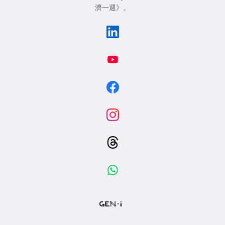
濟一週》
。