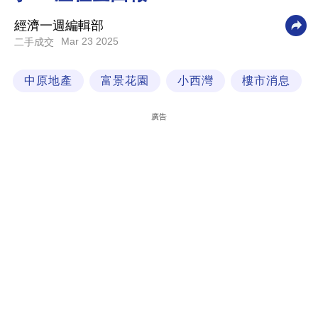
科
經濟一週編輯部
技
Mar 23 2025
二手成交
職
中原地產
富景花園
小西灣
樓市消息
場
生
廣告
活
時
事
專
欄
訂
閱
專
區