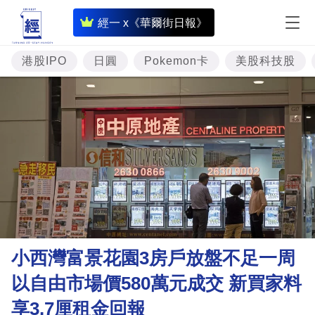
即
經一 x《華爾街日報》
時
財
港股IPO
日圓
Pokemon卡
美股科技股
經
專
題
投
資
樓
市
理
小西灣富景花園3房戶放盤不足一周
財
以自由市場價580萬元成交 新買家料
商
享3.7厘租金回報
業