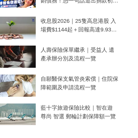
銷債務！憑一句話道出捐款初
衷：加州26萬人接獲免債通知、
一度被誤當詐騙手段
收息股2026｜25隻高息港股 入
場費$1144起＋回報高達9.93
厘！持續更新
人壽保險保單繼承｜受益人 遺
產承辦分別及流程一覽
自願醫保支氣管炎索償｜住院保
障範圍及申請流程一覽
藍十字旅遊保險比較｜智在遊
尊尚 智選 郵輪計劃保障額一覽