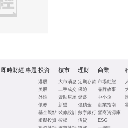
即時財經
專題
投資
樓市
理財
商業
港股
大市消息
定期存款
市場動態
美股
二手成交
保險
品牌故事
外匯
資助房屋
儲蓄
中小企
債券
新盤
強積金
創業指南
基金觀點
裝修設計
數字銀行
營商資源庫
虛擬投資
按揭
借貸
ESG
投資熱話
樓市熱話
稅務
大灣區