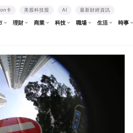
mon卡
美股科技股
AI
最新財經資訊
市
理財
商業
科技
職場
生活
時事