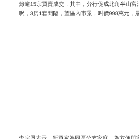
錄逾15宗買賣成交，其中，分行促成北角半山富
呎，3房1套間隔，望區內市景，叫價998萬元，最
李宗恩表示，新買家為同區分支家庭，為方便與