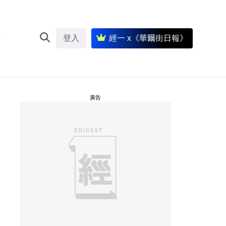
登入
經一 x《華爾街日報》
廣告