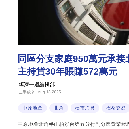
同區分支家庭950萬元承接
主持貨30年賬賺572萬元
經濟一週編輯部
Aug 13 2025
二手成交
中原地產
北角
樓市消息
樓盤交易
中原地產北角半山柏景台第五分行副分區營業經