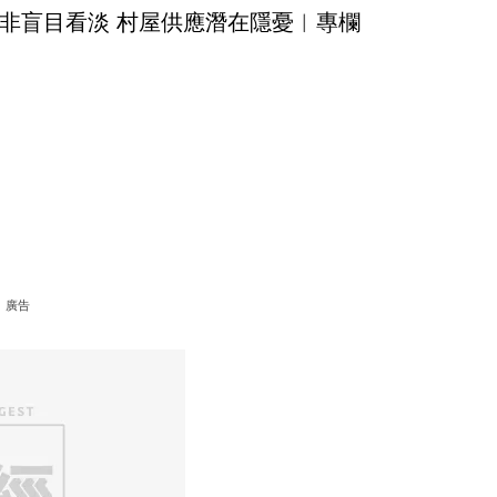
非盲目看淡 村屋供應潛在隱憂︳專欄
廣告