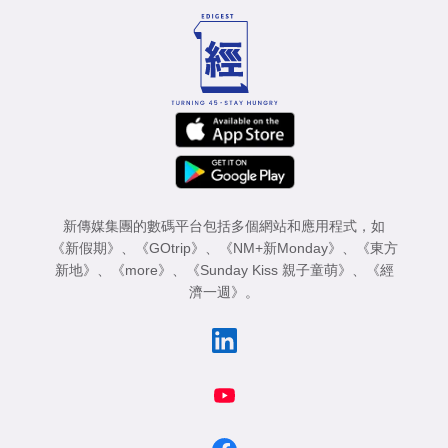
新傳媒集團的數碼平台包括多個網站和應用程式，如
《新假期》
、
《GOtrip》
、
《NM+新Monday》
、
《東方
新地》
、
《more》
、
《Sunday Kiss 親子童萌》
、
《經
濟一週》
。