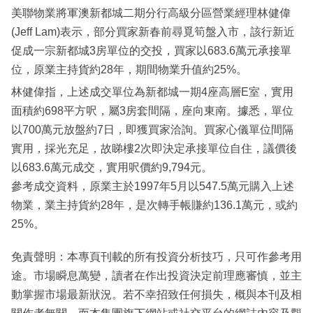
美聯物業將軍澳新都城二期分行高級分區營業經理林健偉
(Jeff Lam)表示，部分買家新春前尋覓筍盤入市，該行新近
促成一宗新都城3房單位的交投，買家以683.6萬元承接單
位，原業主持貨約28年，期間物業升值約25%。
林健偉指，上述成交單位為新都城一期4座高層E室，實用
面積約698平方呎，屬3房套間隔，座向東南。據悉，單位
以700萬元放盤約7日，即獲買家洽詢。買家心儀單位間隔
實用，採光充足，故睇樓2次即決定承接單位自住，議價後
以683.6萬元成交，實用呎價約9,794元。
參考成交資料，原業主於1997年5月以547.5萬元購入上述
物業，業主持貨約28年，是次轉手帳賺約136.1萬元，或約
25%。
免責聲明：本專頁刊載的所有投資分析技巧，只可作參考用
途。市場瞬息萬變，讀者在作出投資決定前理應審慎，並主
動掌握市場最新狀況。若不幸招致任何損失，概與本刊及相