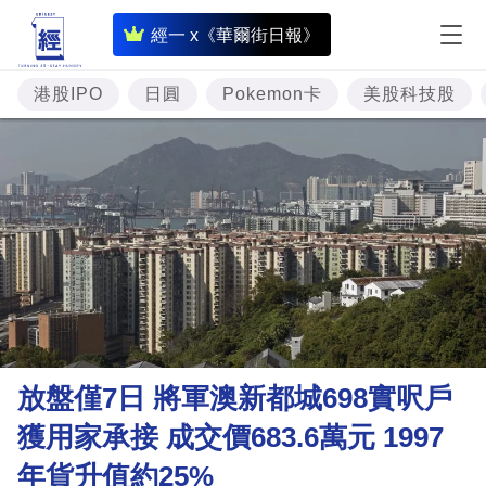
即
經一 x《華爾街日報》
時
財
港股IPO
日圓
Pokemon卡
美股科技股
經
專
題
投
資
樓
市
理
放盤僅7日 將軍澳新都城698實呎戶
財
獲用家承接 成交價683.6萬元 1997
商
年貨升值約25%
業