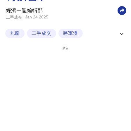
科
經濟一週編輯部
技
Jan 24 2025
二手成交
職
九龍
二手成交
將軍澳
場
將軍澳新都城二期
生
廣告
活
時
事
專
欄
訂
閱
專
區