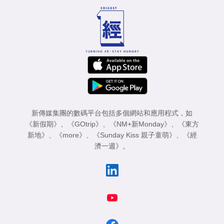
新傳媒集團的數碼平台包括多個網站和應用程式，如
《新假期》
、
《GOtrip》
、
《NM+新Monday》
、
《東方
新地》
、
《more》
、
《Sunday Kiss 親子童萌》
、
《經
濟一週》
。