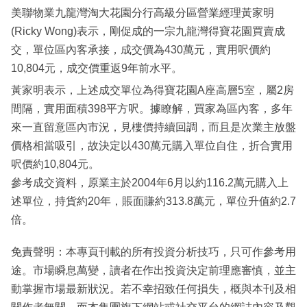
美聯物業九龍灣淘大花園分行高級分區營業經理黃家明
(Ricky Wong)表示，剛促成的一宗九龍灣得寶花園買賣成
交，單位區內客承接，成交價為430萬元，實用呎價約
10,804元，成交價重返9年前水平。
黃家明表示，上述成交單位為得寶花園A座高層5室，屬2房
間隔，實用面積398平方呎。據瞭解，買家為區內客，多年
來一直留意區內市況，見樓價持續回調，而且是次業主放盤
價格相當吸引，故決定以430萬元購入單位自住，折合實用
呎價約10,804元。
參考成交資料，原業主於2004年6月以約116.2萬元購入上
述單位，持貨約20年，賬面賺約313.8萬元，單位升值約2.7
倍。
免責聲明：本專頁刊載的所有投資分析技巧，只可作參考用
途。市場瞬息萬變，讀者在作出投資決定前理應審慎，並主
動掌握市場最新狀況。若不幸招致任何損失，概與本刊及相