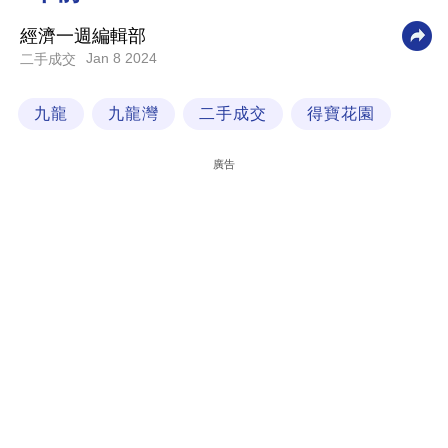
科
經濟一週編輯部
技
Jan 8 2024
二手成交
職
九龍
九龍灣
二手成交
得寶花園
場
生
廣告
活
時
事
專
欄
訂
閱
專
區