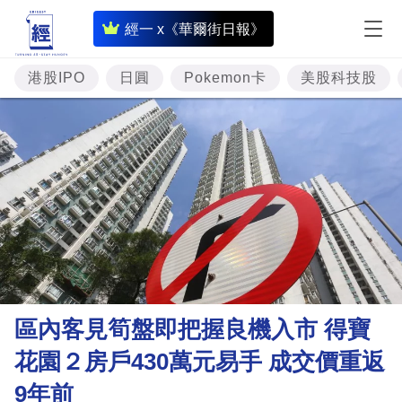
即
經一 x《華爾街日報》
時
財
港股IPO
日圓
Pokemon卡
美股科技股
經
專
題
投
資
樓
市
理
區內客見筍盤即把握良機入市 得寶
財
花園２房戶430萬元易手 成交價重返
商
9年前
業