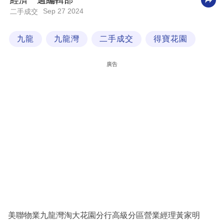
經濟一週編輯部
Sep 27 2024
二手成交
科
技
九龍
九龍灣
二手成交
得寶花園
職
場
廣告
生
活
時
事
專
欄
訂
閱
專
美聯物業九龍灣淘大花園分行高級分區營業經理黃家明
區