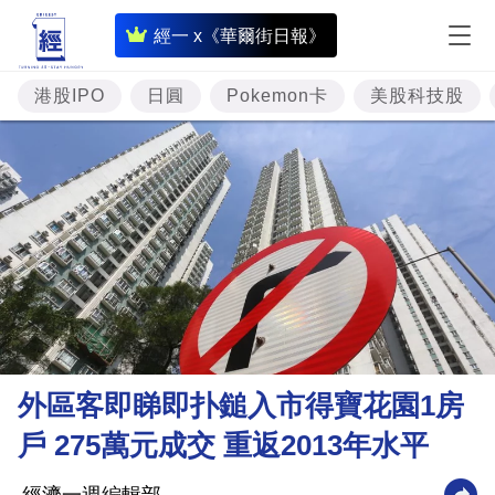
即
經一 x《華爾街日報》
時
財
港股IPO
日圓
Pokemon卡
美股科技股
經
專
題
投
資
樓
市
理
外區客即睇即扑鎚入市得寶花園1房
財
戶 275萬元成交 重返2013年水平
商
業