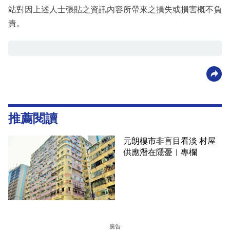
站對因上述人士張貼之資訊內容所帶來之損失或損害概不負
責。
推薦閱讀
元朗樓市非盲目看淡 村屋
供應潛在隱憂︳專欄
廣告