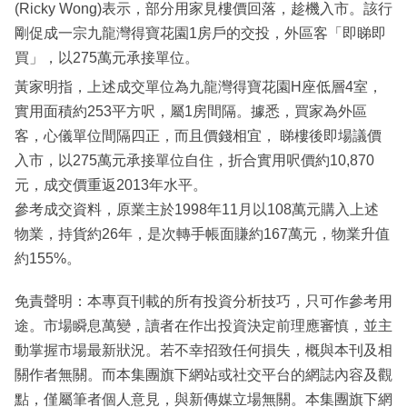
(Ricky Wong)表示，部分用家見樓價回落，趁機入市。該行
剛促成一宗九龍灣得寶花園1房戶的交投，外區客「即睇即
買」，以275萬元承接單位。
黃家明指，上述成交單位為九龍灣得寶花園H座低層4室，
實用面積約253平方呎，屬1房間隔。據悉，買家為外區
客，心儀單位間隔四正，而且價錢相宜， 睇樓後即場議價
入市，以275萬元承接單位自住，折合實用呎價約10,870
元，成交價重返2013年水平。
參考成交資料，原業主於1998年11月以108萬元購入上述
物業，持貨約26年，是次轉手帳面賺約167萬元，物業升值
約155%。
免責聲明：本專頁刊載的所有投資分析技巧，只可作參考用
途。市場瞬息萬變，讀者在作出投資決定前理應審慎，並主
動掌握市場最新狀況。若不幸招致任何損失，概與本刊及相
關作者無關。而本集團旗下網站或社交平台的網誌內容及觀
點，僅屬筆者個人意見，與新傳媒立場無關。本集團旗下網