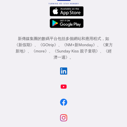
新傳媒集團的數碼平台包括多個網站和應用程式，如
《新假期》
、
《GOtrip》
、
《NM+新Monday》
、
《東方
新地》
、
《more》
、
《Sunday Kiss 親子童萌》
、
《經
濟一週》
。