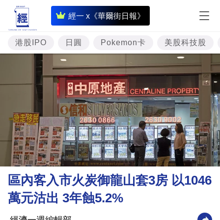
即
經一 x《華爾街日報》
時
財
港股IPO
日圓
Pokemon卡
美股科技股
經
專
題
投
資
樓
市
理
區內客入市火炭御龍山套3房 以1046
財
萬元沽出 3年蝕5.2%
商
業