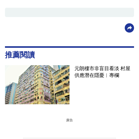
推薦閱讀
元朗樓市非盲目看淡 村屋
供應潛在隱憂︳專欄
廣告