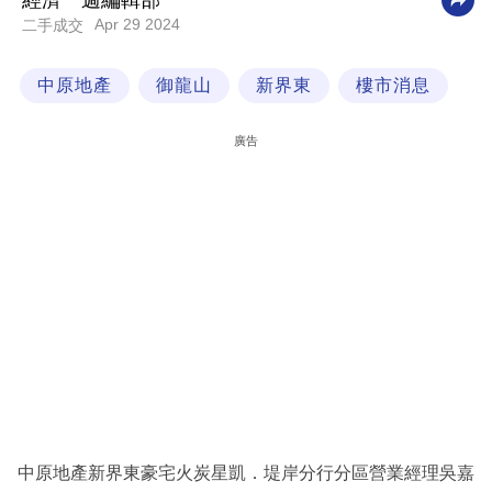
經濟一週編輯部
Apr 29 2024
二手成交
科
技
中原地產
御龍山
新界東
樓市消息
職
場
廣告
生
活
時
事
專
欄
訂
閱
專
中原地產新界東豪宅火炭星凱．堤岸分行分區營業經理吳嘉
區