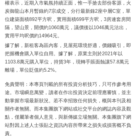
權表示，近期入市氣氛持續正面，惟一手搶去部份客源，火
炭御龍山本月暫錄約7宗成交，分行最新錄2座中層C室，單
位建築面積892平方呎，實用面積699平方呎，3房連套房間
隔，望山景，開價約1060萬元，議價後以1046萬元沽出，
實用平均呎價約14964元。
據了解，新租客為區內客，見屋苑環境舒適，價錢吸引，即
把握機會購入單位自用。據了解，原業主則於2021年以
1103.8萬元購入單位，持貨3年，現轉手賬面蝕讓57.8萬元
離場，單位貶值約5.2%。
免責聲明：本專頁刊載的所有投資分析技巧，只可作參考用
途。市場瞬息萬變，讀者在作出投資決定前理應審慎，並主
動掌握市場最新狀況。若不幸招致任何損失，概與本刊及相
關作者無關。而本集團旗下網站或社交平台的網誌內容及觀
點，僅屬筆者個人意見，與新傳媒立場無關。本集團旗下網
站對因上述人士張貼之資訊內容所帶來之損失或損害概不負
責。