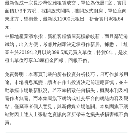
最新促成一宗長沙灣悅雅租賃成交，單位為低層F室，實用
面積173平方呎，採開放式間隔，擁開放式廚房，單位座向
東北方，望街景，最新以11000元租出，折合實用呎租64
元。
中原地產葉添水指，新租客鍾情屋苑樓齡較新，而且鄰近港
鐵站，出入方便，考慮片刻即決定承租作新居。據悉，上址
業主於2019年2月以約399.5萬元買入單位，持貨6年，是次
租出單位可享3.3厘租金回報，回報不俗。
免責聲明：本專頁刊載的所有投資分析技巧，只可作參考用
途。市場瞬息萬變，讀者在作出投資決定前理應審慎，並主
動掌握市場最新狀況。若不幸招致任何損失，概與本刊及相
關作者無關。而本集團旗下網站或社交平台的網誌內容及觀
點，僅屬筆者個人意見，與新傳媒立場無關。本集團旗下網
站對因上述人士張貼之資訊內容所帶來之損失或損害概不負
責。