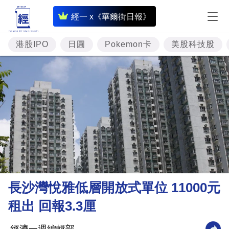
即
經一 x《華爾街日報》
時
財
港股IPO
日圓
Pokemon卡
美股科技股
經
專
題
投
資
樓
市
理
長沙灣悅雅低層開放式單位 11000元
財
租出 回報3.3厘
商
業