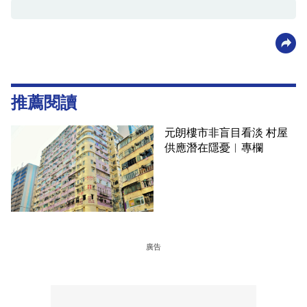
推薦閱讀
元朗樓市非盲目看淡 村屋
供應潛在隱憂︳專欄
廣告