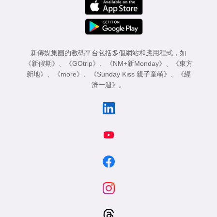
新傳媒集團的數碼平台包括多個網站和應用程式，如
《新假期》
、
《GOtrip》
、
《NM+新Monday》
、
《東方
新地》
、
《more》
、
《Sunday Kiss 親子童萌》
、
《經
濟一週》
。