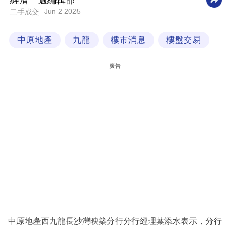
經濟一週編輯部
Jun 2 2025
二手成交
科
技
中原地產
九龍
樓市消息
樓盤交易
職
場
廣告
生
活
時
事
專
欄
訂
閱
專
中原地產西九龍長沙灣映築分行分行經理葉添水表示，分行
區