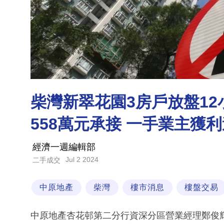
柴灣新翠花園3房戶放盤12
558萬元承接 一手業主獲利逾
經濟一週編輯部
Jul 2 2024
二手成交
中原地產
柴灣
樓市消息
樓盤交易
中原地產杏花邨第二分行資深分區營業經理鄭俊