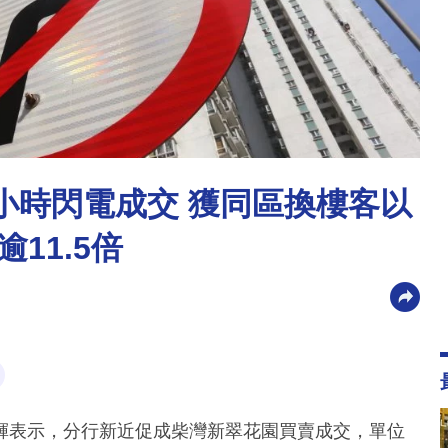
小時閃電成交 獲同區換樓客以
11.5倍
輝表示，分行新近促成柴灣新翠花園買賣成交，單位