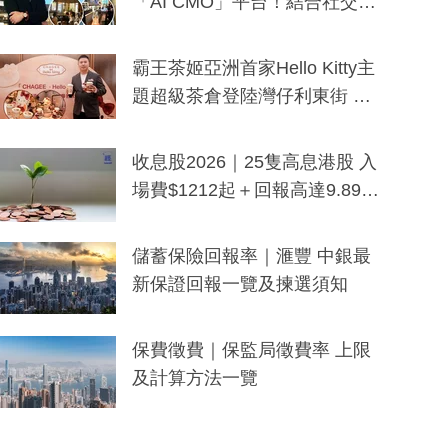
「AI CMO」平台！結合社交聆
聽與廣東話大模型 助中小企數
分鐘生成「貼地」宣傳短片
霸王茶姬亞洲首家Hello Kitty主
題超級茶倉登陸灣仔利東街 推
出首創「伯爵紅茶色」Hello Kitt
y及香港限定特調系列
收息股2026｜25隻高息港股 入
場費$1212起＋回報高達9.89
厘！持續更新
儲蓄保險回報率｜滙豐 中銀最
新保證回報一覽及揀選須知
保費徵費｜保監局徵費率 上限
及計算方法一覽