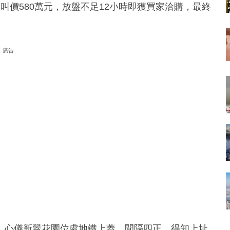
，叫價580萬元，放盤不足12小時即獲買家洽購，最終
廣告
，心儀新翠花園位處地鐵上蓋，間隔四正，得知上址