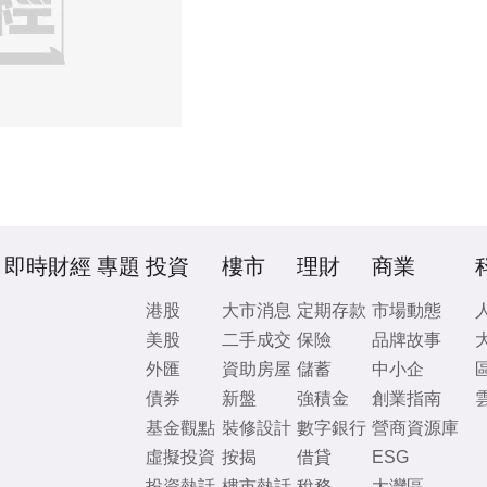
即時財經
專題
投資
樓市
理財
商業
港股
大市消息
定期存款
市場動態
美股
二手成交
保險
品牌故事
外匯
資助房屋
儲蓄
中小企
債券
新盤
強積金
創業指南
基金觀點
裝修設計
數字銀行
營商資源庫
虛擬投資
按揭
借貸
ESG
投資熱話
樓市熱話
稅務
大灣區