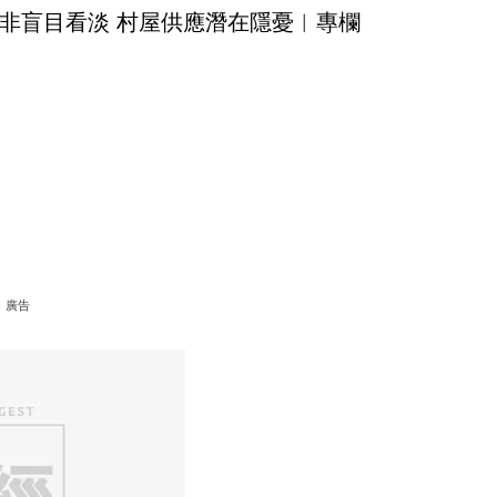
非盲目看淡 村屋供應潛在隱憂︳專欄
廣告