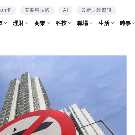
mon卡
美股科技股
AI
最新財經資訊
市
理財
商業
科技
職場
生活
時事