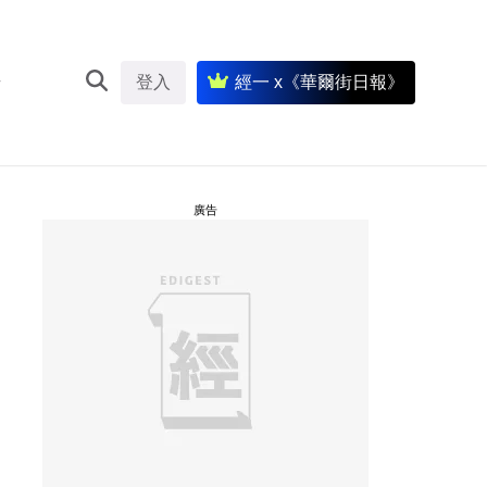
登入
經一 x《華爾街日報》
廣告