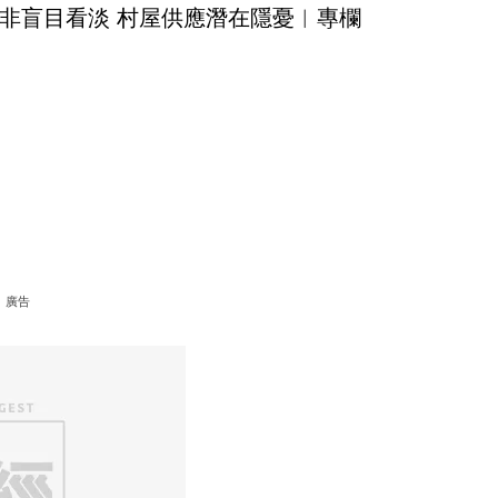
非盲目看淡 村屋供應潛在隱憂︳專欄
廣告