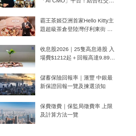
「AI CMO」平台！結合社交聆
聽與廣東話大模型 助中小企數
分鐘生成「貼地」宣傳短片
霸王茶姬亞洲首家Hello Kitty主
題超級茶倉登陸灣仔利東街 推
出首創「伯爵紅茶色」Hello Kitt
y及香港限定特調系列
收息股2026｜25隻高息港股 入
場費$1212起＋回報高達9.89
厘！持續更新
儲蓄保險回報率｜滙豐 中銀最
新保證回報一覽及揀選須知
保費徵費｜保監局徵費率 上限
及計算方法一覽