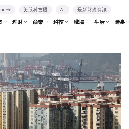
mon卡
美股科技股
AI
最新財經資訊
市
理財
商業
科技
職場
生活
時事