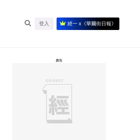
登入
經一 x《華爾街日報》
廣告