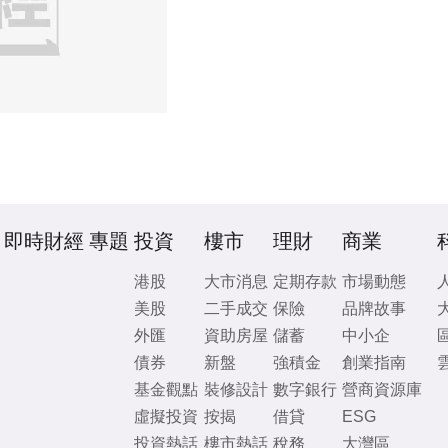
即時財經
專題
投資
樓市
理財
商業
港股
大市消息
定期存款
市場動態
美股
二手成交
保險
品牌故事
外匯
資助房屋
儲蓄
中小企
債券
新盤
強積金
創業指南
基金觀點
裝修設計
數字銀行
營商資源庫
虛擬投資
按揭
借貸
ESG
投資熱話
樓市熱話
稅務
大灣區