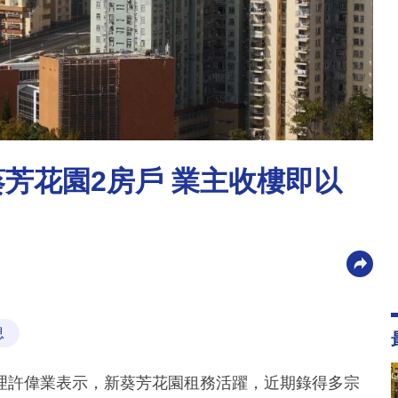
芳花園2房戶 業主收樓即以
息
理許偉業表示，新葵芳花園租務活躍，近期錄得多宗