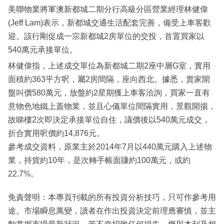
美聯物業將軍澳新都城二期分行高級分區營業經理林健偉
(Jeff Lam)表示，新都城交通生活配套完善，備受上車客歡
迎。該行剛促成一宗新都城2房單位的交投，首置買家以
540萬元承接單位。
林健偉指，上述成交單位為新都城二期2座中層G室，實用
面積約363平方呎，屬2房間隔，座向西北。據悉，賣家開
盤叫價580萬元，放盤約2星期獲上車客洽詢，買家一直有
意物色地鐵上蓋物業，並且心儀單位間隔實用，景觀開揚，
故睇樓2次即決定承接單位自住，議價後以540萬元成交，
折合實用呎價約14,876元。
參考成交資料，原業主於2014年7月以440萬元購入上述物
業，持貨約10年，是次轉手帳面賺約100萬元，或約
22.7%。
免責聲明：本專頁刊載的所有投資分析技巧，只可作參考用
途。市場瞬息萬變，讀者在作出投資決定前理應審慎，並主