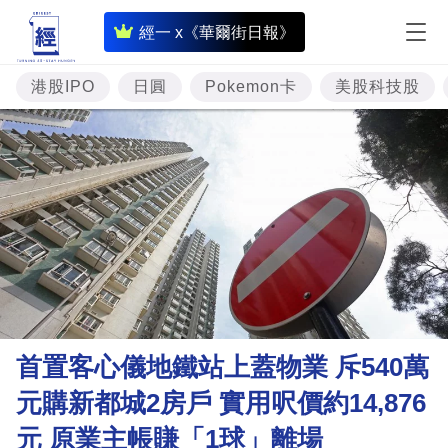
即
經一 x《華爾街日報》
時
財
港股IPO
日圓
Pokemon卡
美股科技股
經
專
題
投
資
樓
市
理
首置客心儀地鐵站上蓋物業 斥540萬
財
元購新都城2房戶 實用呎價約14,876
商
元 原業主帳賺「1球」離場
業