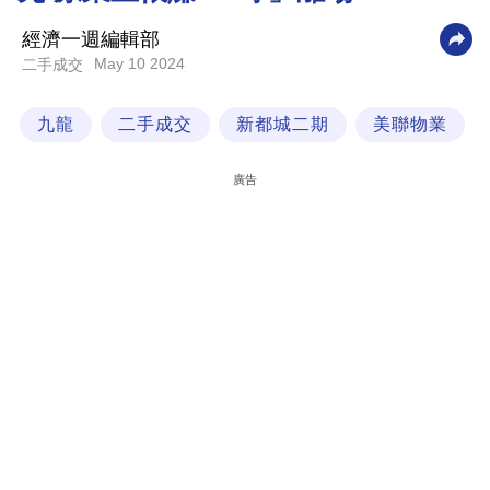
科
經濟一週編輯部
技
May 10 2024
二手成交
職
九龍
二手成交
新都城二期
美聯物業
場
生
廣告
活
時
事
專
欄
訂
閱
專
區