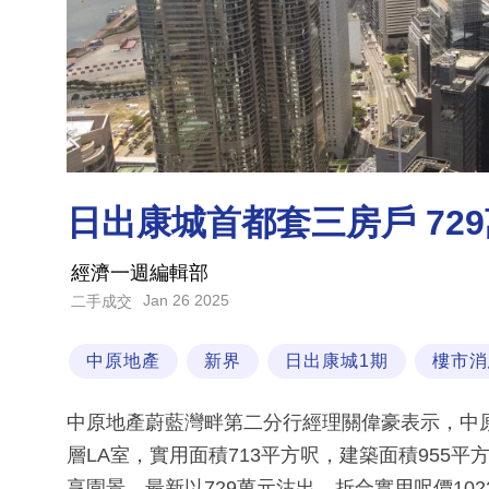
日出康城首都套三房戶 72
經濟一週編輯部
Jan 26 2025
二手成交
中原地產
新界
日出康城1期
樓市消
中原地產蔚藍灣畔第二分行經理關偉豪表示，中
層LA室，實用面積713平方呎，建築面積955
享園景，最新以729萬元沽出，折合實用呎價102