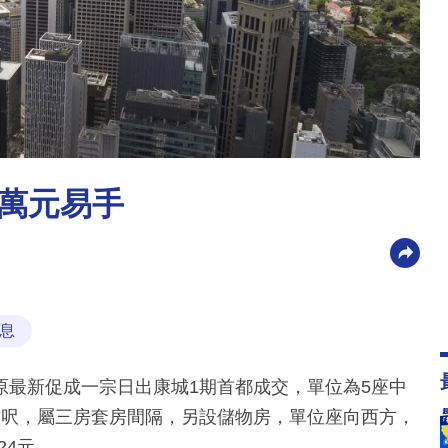
9萬元易手
息
原最新促成一宗日出康城1期首都成交，單位為5座中
平方呎，屬三房套房間隔，另設儲物房，單位座向西方，
24元。