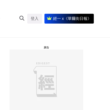
登入
經一 x《華爾街日報》
廣告