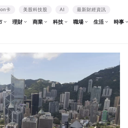
mon卡
美股科技股
AI
最新財經資訊
市
理財
商業
科技
職場
生活
時事