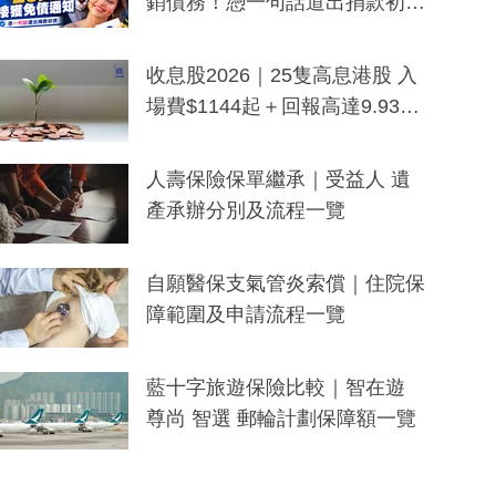
銷債務！憑一句話道出捐款初
衷：加州26萬人接獲免債通知、
一度被誤當詐騙手段
收息股2026｜25隻高息港股 入
場費$1144起＋回報高達9.93
厘！持續更新
人壽保險保單繼承｜受益人 遺
產承辦分別及流程一覽
自願醫保支氣管炎索償｜住院保
障範圍及申請流程一覽
藍十字旅遊保險比較｜智在遊
尊尚 智選 郵輪計劃保障額一覽